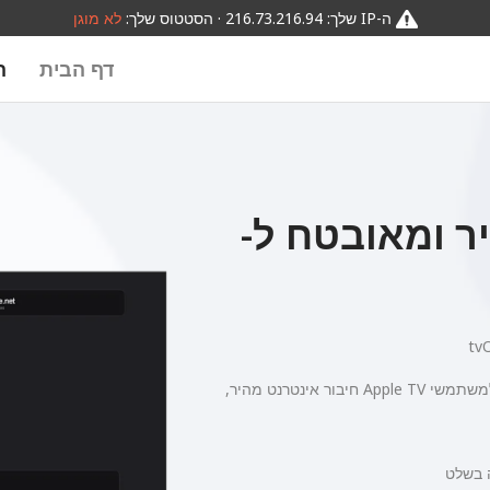
ה-IP שלך: 216.73.216.94 · הסטטוס שלך:
לא מוגן
דף הבית
ה
PandaVP מהיר ומאובטח ל-
tv
משתמשים מכל העולם סומכים על PandaVPN, שמעניקה למשתמשי Apple TV חיבור אינטרנט מהיר,