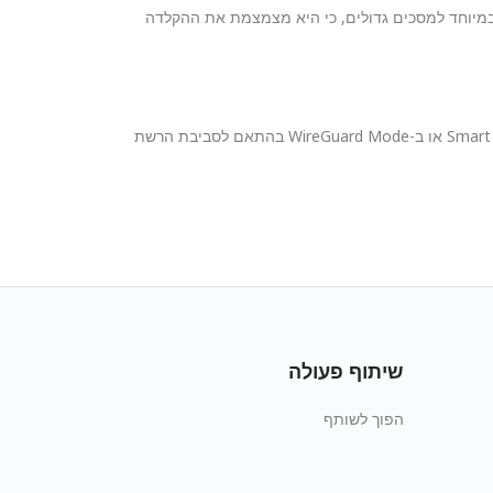
 חשבון ישירות בטלוויזיה וגם בהתחברות באמצעות קוד QR מהטלפון. אפשרות ה-QR מתאימה במיוחד למסכים גדולים, כי היא מצמצמת את ההקלדה
ודאו שה-Apple TV שלכם מעודכן ל-tvOS 17.0 ומעלה. בחיבור הראשון אפשרו ל-tvOS ליצור את תצורת ה-VPN, ואז בחרו ב-Smart Mode או ב-WireGuard Mode בהתאם לסביבת הרשת
שיתוף פעולה
הפוך לשותף