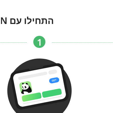
התחילו עם PandaVPN ב-Apple TV ב-3 צעדים פשוטים