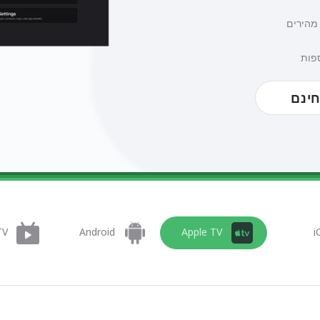
חינם
TV
Android
Apple TV
i