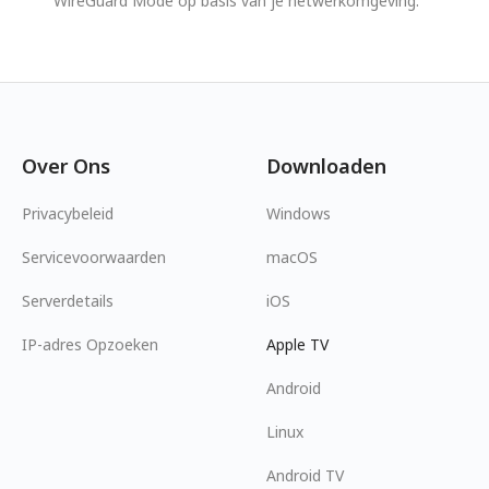
WireGuard Mode op basis van je netwerkomgeving.
Over Ons
Downloaden
Privacybeleid
Windows
Servicevoorwaarden
macOS
Serverdetails
iOS
IP-adres Opzoeken
Apple TV
Android
Linux
Android TV