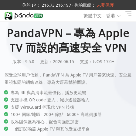
你的 IP： 216.73.216.197 · 你的狀態：
未受保護
繁體中文 - 香港
PandaVPN – 專為 Apple
TV 而設的高速安全 VPN
版本：9.5.0
更新：2026.06.15
支援：
tvOS 17.0+
深受全球用戶信賴，PandaVPN 為 Apple TV 用戶帶來快速、安全且
重視私隱的網絡連線，專為大屏幕體驗而設。
專為 4K 與高清串流最佳化，播放更流暢
支援手機 QR code 登入，減少遙控器輸入
支援 WireGuard 等現代 VPN 技術
100+ 國家/地區 · 200+ 節點 · 6000+ 高速伺服器
以私隱保護為核心，配合高強度加密
一個訂閱涵蓋 Apple TV 與其他受支援平台