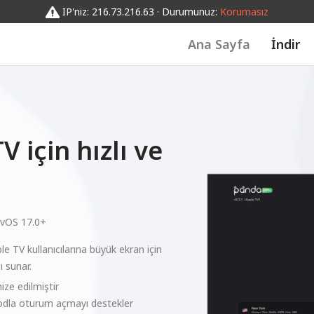
IP'niz: 216.73.216.63 · Durumunuz:
Korumasız
Ana Sayfa
İndir
 için hızlı ve
tvOS 17.0+
e TV kullanıcılarına büyük ekran için
ı sunar.
ze edilmiştir
odla oturum açmayı destekler