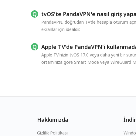
tvOS'te PandaVPN'e nasıl giriş yap
PandaVPN, doğrudan TV'de hesapla oturum açmay
ekranlar için idealdir.
Apple TV'de PandaVPN'i kullanmada
Apple TV'nizin tvOS 17.0 veya daha yeni bir sürü
ortamınıza göre Smart Mode veya WireGuard Mo
Hakkımızda
İndir
Gizlilik Politikası
Wind