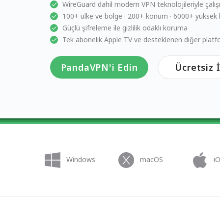
WireGuard dahil modern VPN teknolojileriyle çalışı
100+ ülke ve bölge · 200+ konum · 6000+ yüksek h
Güçlü şifreleme ile gizlilik odaklı koruma
Tek abonelik Apple TV ve desteklenen diğer platf
PandaVPN'i Edin
Ücretsiz 
Windows
macOS
i