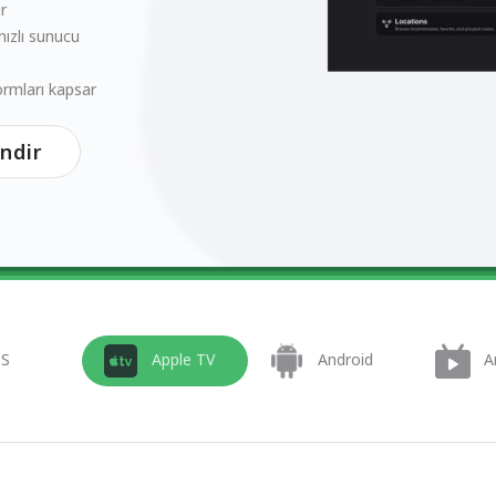
r
ızlı sunucu
ormları kapsar
İndir
OS
Apple TV
Android
A