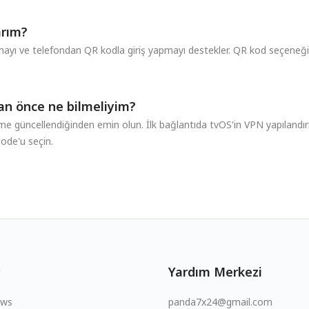
arım?
ı ve telefondan QR kodla giriş yapmayı destekler. QR kod seçeneği,
n önce ne bilmeliyim?
me güncellendiğinden emin olun. İlk bağlantıda tvOS'in VPN yapılandır
de'u seçin.
Yardım Merkezi
ows
panda7x24@gmail.com