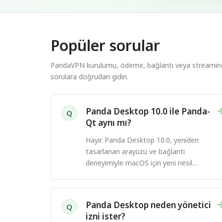
Popüler sorular
PandaVPN kurulumu, ödeme, bağlantı veya streaming sı
sorulara doğrudan gidin.
Panda Desktop 10.0 ile Panda-
Q
Qt aynı mı?
Hayır. Panda Desktop 10.0, yeniden
tasarlanan arayüzü ve bağlantı
deneyimiyle macOS için yeni nesil
PandaVPN uygulamasıdır.
Panda Desktop neden yönetici
Q
izni ister?