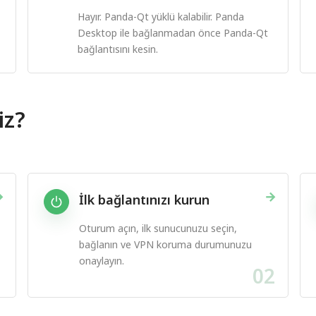
Hayır. Panda-Qt yüklü kalabilir. Panda
Desktop ile bağlanmadan önce Panda-Qt
bağlantısını kesin.
iz?
→
→
İlk bağlantınızı kurun
Oturum açın, ilk sunucunuzu seçin,
bağlanın ve VPN koruma durumunuzu
onaylayın.
1
02