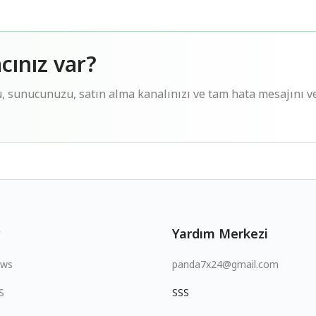
cınız var?
 sunucunuzu, satın alma kanalınızı ve tam hata mesajını v
Yardım Merkezi
ows
panda7x24@gmail.com
S
SSS