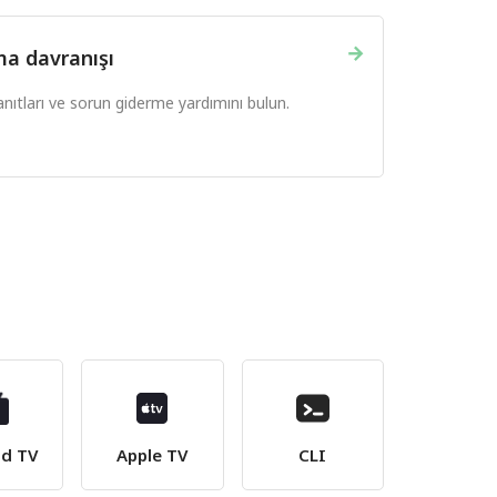
→
a davranışı
nıtları ve sorun giderme yardımını bulun.
id TV
Apple TV
CLI