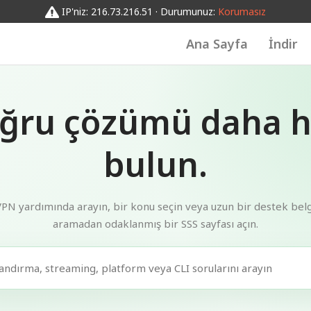
IP'niz: 216.73.216.51 · Durumunuz:
Korumasız
Ana Sayfa
İndir
ğru çözümü daha hı
bulun.
PN yardımında arayın, bir konu seçin veya uzun bir destek bel
aramadan odaklanmış bir SSS sayfası açın.