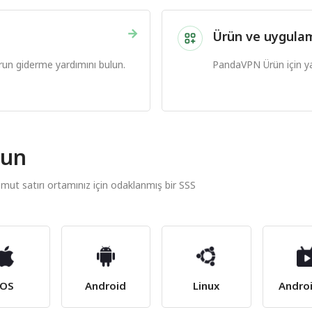
→
Ürün ve uygulam
run giderme yardımını bulun.
PandaVPN Ürün için ya
lun
mut satırı ortamınız için odaklanmış bir SSS
iOS
Android
Linux
Andro