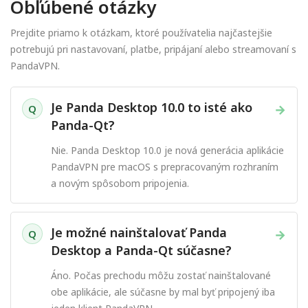
Obľúbené otázky
Prejdite priamo k otázkam, ktoré používatelia najčastejšie
potrebujú pri nastavovaní, platbe, pripájaní alebo streamovaní s
PandaVPN.
Je Panda Desktop 10.0 to isté ako
→
Q
Panda-Qt?
Nie. Panda Desktop 10.0 je nová generácia aplikácie
PandaVPN pre macOS s prepracovaným rozhraním
a novým spôsobom pripojenia.
Je možné nainštalovať Panda
→
Q
Desktop a Panda-Qt súčasne?
Áno. Počas prechodu môžu zostať nainštalované
obe aplikácie, ale súčasne by mal byť pripojený iba