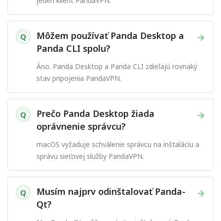
jeden klient PandaVPN.
Môžem používať Panda Desktop a
→
Q
Panda CLI spolu?
Áno. Panda Desktop a Panda CLI zdieľajú rovnaký
stav pripojenia PandaVPN.
Prečo Panda Desktop žiada
→
Q
oprávnenie správcu?
macOS vyžaduje schválenie správcu na inštaláciu a
správu sieťovej služby PandaVPN.
Musím najprv odinštalovať Panda-
→
Q
Qt?