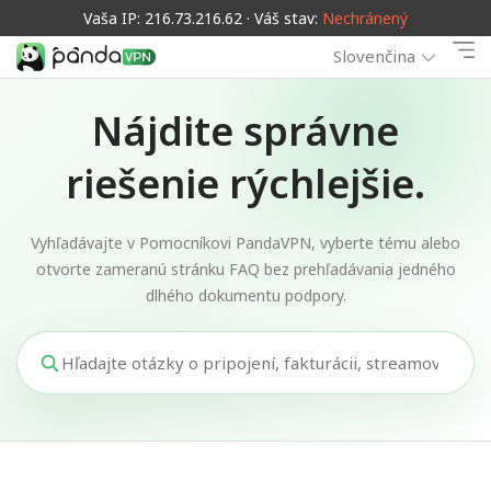
Vaša IP: 216.73.216.62 · Váš stav:
Nechránený
Slovenčina
Nájdite správne
riešenie rýchlejšie.
Vyhľadávajte v Pomocníkovi PandaVPN, vyberte tému alebo
otvorte zameranú stránku FAQ bez prehľadávania jedného
dlhého dokumentu podpory.