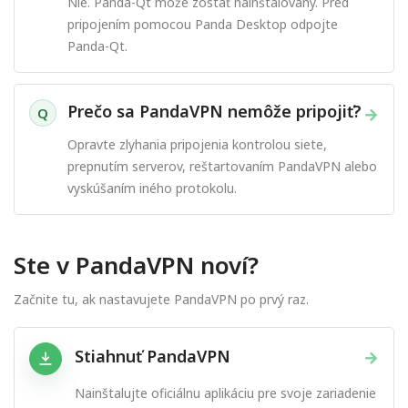
Nie. Panda-Qt môže zostať nainštalovaný. Pred
pripojením pomocou Panda Desktop odpojte
Panda-Qt.
Prečo sa PandaVPN nemôže pripojiť?
→
Q
Opravte zlyhania pripojenia kontrolou siete,
prepnutím serverov, reštartovaním PandaVPN alebo
vyskúšaním iného protokolu.
Ste v PandaVPN noví?
Začnite tu, ak nastavujete PandaVPN po prvý raz.
Stiahnuť PandaVPN
→
Nainštalujte oficiálnu aplikáciu pre svoje zariadenie