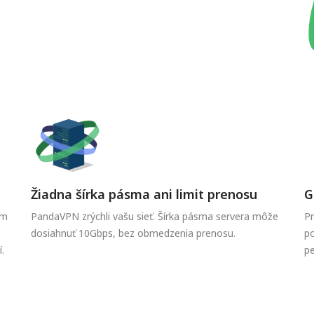
Žiadna šírka pásma ani limit prenosu
G
ám
PandaVPN zrýchli vašu sieť. Šírka pásma servera môže
P
dosiahnuť 10Gbps, bez obmedzenia prenosu.
po
.
pe