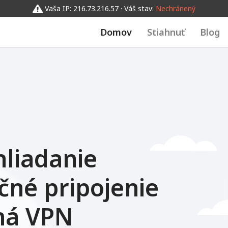
Vaša IP: 216.73.216.57 · Váš stav:
Nechránený
Domov
Stiahnuť
Blog
liadanie
čné pripojenie
ná VPN