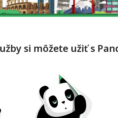
lužby si môžete užiť s Pa