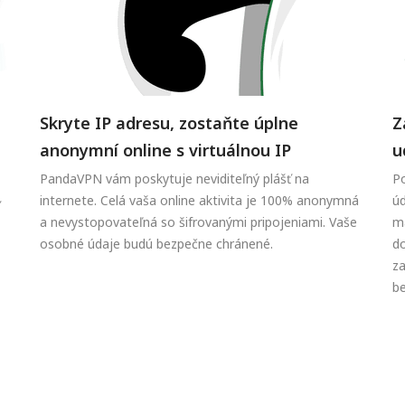
Skryte IP adresu, zostaňte úplne
Z
anonymní online s virtuálnou IP
u
PandaVPN vám poskytuje neviditeľný plášť na
Po
internete. Celá vaša online aktivita je 100% anonymná
úd
a nevystopovateľná so šifrovanými pripojeniami. Vaše
ma
osobné údaje budú bezpečne chránené.
do
za
be