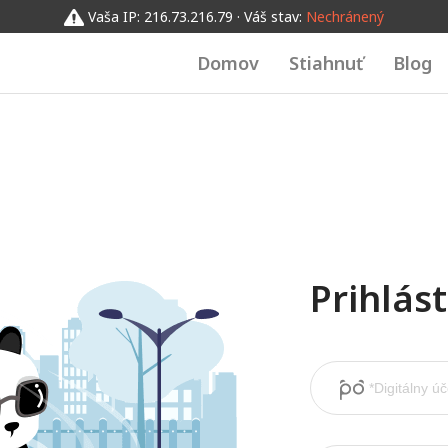
Vaša IP: 216.73.216.79 · Váš stav:
Nechránený
Domov
Stiahnuť
Blog
Prihlás