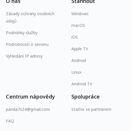
O nás
Stáhnout
Zásady ochrany osobních
Windows
údajů
macOS
Podmínky služby
iOS
Podrobnosti o serveru
Apple TV
Vyhledání IP adresy
Android
Linux
Android TV
Centrum nápovědy
Spolupráce
panda7x24@gmail.com
Staňte se partnerem
FAQ