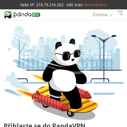
Vaše IP: 216.73.216.202 · Váš stav:
Nechráněno
Čeština
Přihlaste se do PandaVPN