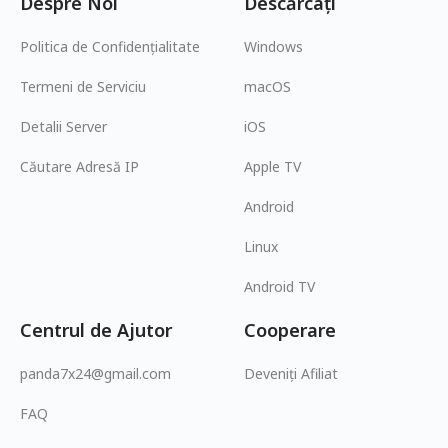
Despre Noi
Descărcați
Politica de Confidențialitate
Windows
Termeni de Serviciu
macOS
Detalii Server
iOS
Căutare Adresă IP
Apple TV
Android
Linux
Android TV
Centrul de Ajutor
Cooperare
panda7x24@gmail.com
Deveniți Afiliat
FAQ