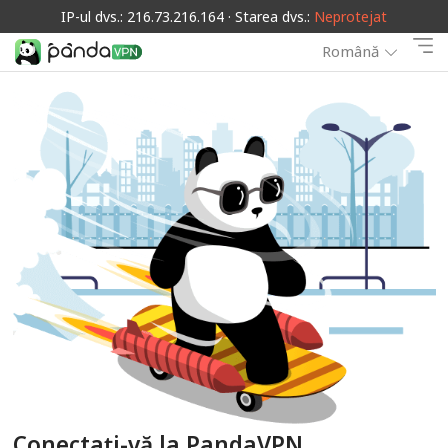
IP-ul dvs.: 216.73.216.164 · Starea dvs.:
Neprotejat
Română
Conectați-vă la PandaVPN