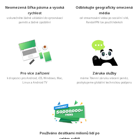
Neomezená šířka pásma a vysoká
Odblokujte geograficky omezená
rychlost
média
uskutečněte žádné ukládání do vyrovnávací
od streamování videa po sociální sítě,
paměti a žádné zpoždění
PandaVPN lze použít kdekoli
Pro více zařízení
Záruka služby
k dispozici pro Android, iOS, Windows, Mac,
máme 7denní záruku vrácení peněz,
Linux a Android TV
poskytujeme globální technickou podporu
Používáno desítkami milionů lidí po
celém světě