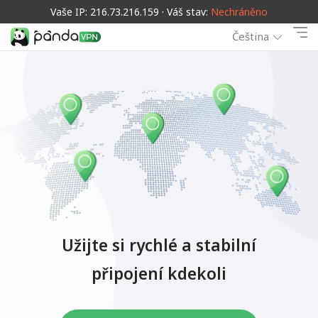
Vaše IP: 216.73.216.159 · Váš stav:
Nechráněno
Čeština
Užijte si rychlé a stabilní
připojení kdekoli