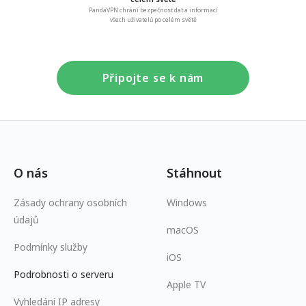
PandaVPN chrání bezpečnost dat a informací
všech uživatelů po celém světě
Připojte se k nám
O nás
Stáhnout
Zásady ochrany osobních
Windows
údajů
macOS
Podmínky služby
iOS
Podrobnosti o serveru
Apple TV
Vyhledání IP adresy