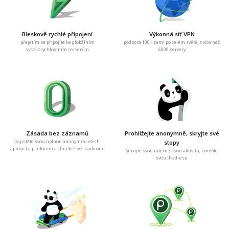
Bleskově rychlé připojení
Výkonná síť VPN
přejetím se připojíte ke globálním
podpora 100+ zemí po celém světě, s více než
vysokorychlostním serverům
6000 servery
Zásada bez záznamů
Prohlížejte anonymně, skryjte své
zajistěte svou úplnou anonymitu všech
stopy
aplikací a platforem a chraňte své soukromí
šifrujte svou internetovou aktivitu, změňte
svou IP adresu