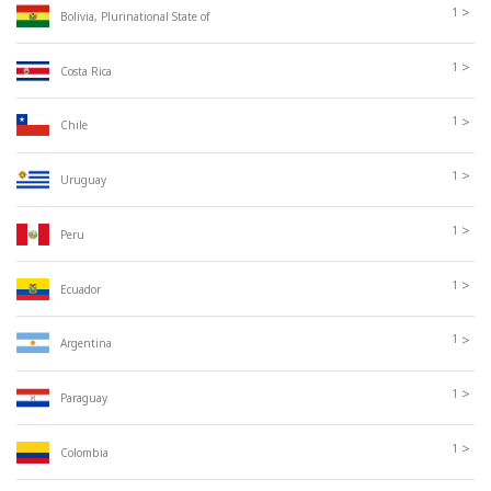
>
1
Bolivia, Plurinational State of
>
1
Costa Rica
>
1
Chile
>
1
Uruguay
>
1
Peru
>
1
Ecuador
>
1
Argentina
>
1
Paraguay
>
1
Colombia