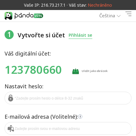
Vaše IP: 216.73.217.1 · Váš stav:
Nechráněno
Čeština
1
Vytvořte si účet
Přihlásit se
Váš digitální účet:
123780660
Uložit jako obrázek
Nastavit heslo:
E-mailová adresa (Volitelné):
i