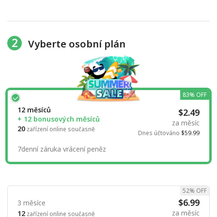
2
Vyberte osobní plán
83% OFF
12 měsíců
$2.49
+ 12 bonusových měsíců
za měsíc
20
zařízení online současně
Dnes účtováno
$59.99
7denní záruka vrácení peněz
52% OFF
$6.99
3 měsíce
za měsíc
12
zařízení online současně