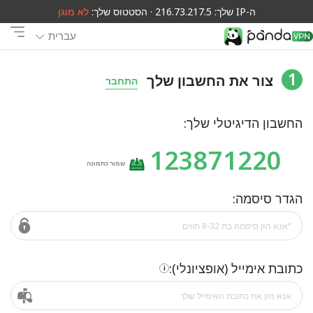
ה-IP שלך: 216.73.217.5 · הסטטוס שלך:
לא מוגן
עברית
1
צור את החשבון שלך
התחבר
החשבון הדיגיטלי שלך:
123871220
שמור כתמונה
הגדר סיסמה:
כתובת אימייל (אופציונלי):
i