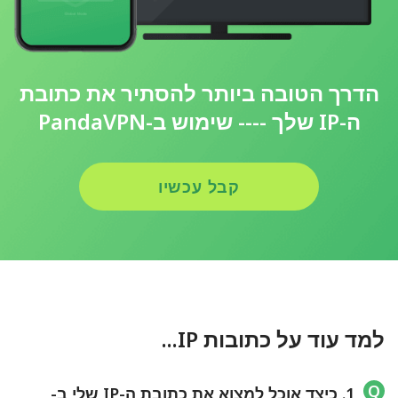
הדרך הטובה ביותר להסתיר את כתובת
ה-IP שלך ---- שימוש ב-PandaVPN
קבל עכשיו
למד עוד על כתובות IP...
1. כיצד אוכל למצוא את כתובת ה-IP שלי ב-