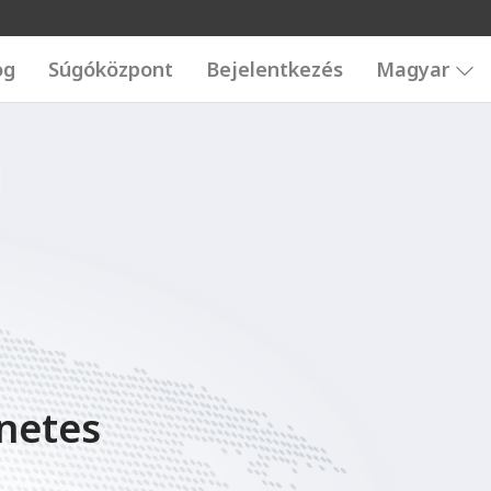
og
Súgóközpont
Bejelentkezés
Magyar
rnetes