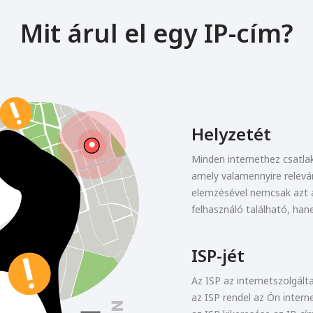
Mit árul el egy IP-cím?
Helyzetét
Minden internethez csatla
amely valamennyire relevá
elemzésével nemcsak azt az
felhasználó található, han
ISP-jét
Az ISP az internetszolgált
az ISP rendel az Ön intern