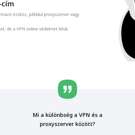
-cím
ármazó eszköz, például proxyszerver vagy
met, de a VPN online védelmet kínál.
Mi a különbség a VPN és a
proxyszerver között?