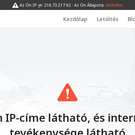
Az Ön IP-je: 216.73.217.92 · Az Ön Állapota:
Védtelen
Kezdőlap
Letöltés
Bl
 IP-címe látható, és inte
tevékenysége látható