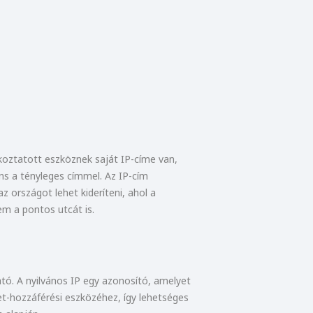
koztatott eszköznek saját IP-címe van,
ns a tényleges címmel. Az IP-cím
 országot lehet kideríteni, ahol a
em a pontos utcát is.
ató. A nyilvános IP egy azonosító, amelyet
et-hozzáférési eszközéhez, így lehetséges