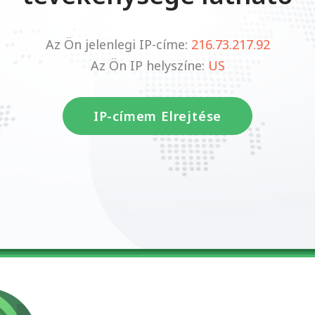
Az Ön jelenlegi IP-címe:
216.73.217.92
Az Ön IP helyszíne:
US
IP-címem Elrejtése