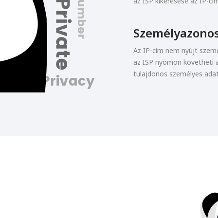
az ISP kikeresése az IP-cím
Személyazono
Az IP-cím nem nyújt szemé
az ISP nyomon követheti a
tulajdonos személyes adat