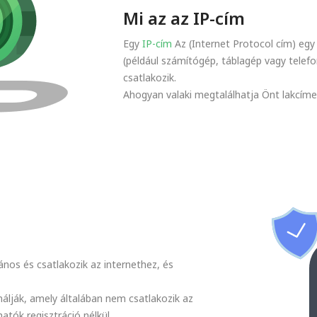
Mi az az IP-cím
Egy
IP-cím
Az (Internet Protocol cím) eg
(például számítógép, táblagép vagy telef
csatlakozik.
Ahogyan valaki megtalálhatja Önt lakcíme 
ános és csatlakozik az internethez, és
álják, amely általában nem csatlakozik az
atók regisztráció nélkül.