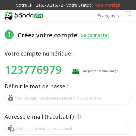
Votre IP : 216.73.216.72 · Votre Statut :
Non Protégé
Français
1
Créez votre compte
Se connecter
Votre compte numérique :
123776979
Enregistrer comme image
Définir le mot de passe :
Adresse e-mail (Facultatif) :
i