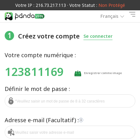
Votre IP : 216.73.217.113 · Votre Statut :
Non Protégé
Français
1
Créez votre compte
Se connecter
Votre compte numérique :
123811169
Enregistrer comme image
Définir le mot de passe :
Adresse e-mail (Facultatif) :
i