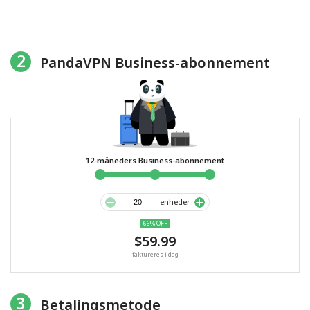
2
PandaVPN Business-abonnement
12-måneders Business-abonnement
enheder
66% OFF
$59.99
faktureres i dag
3
Betalingsmetode