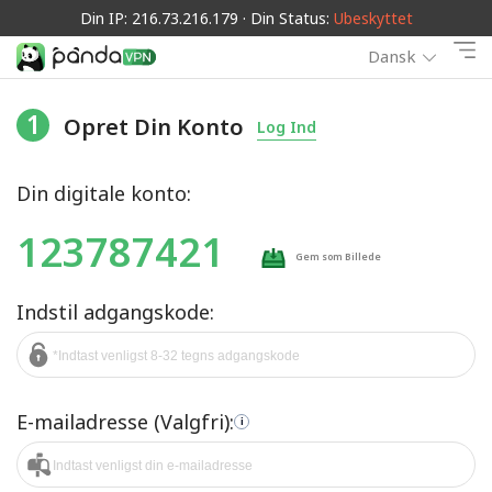
Din IP: 216.73.216.179 · Din Status:
Ubeskyttet
Dansk
1
Opret Din Konto
Log Ind
Din digitale konto:
123787421
Gem som Billede
Indstil adgangskode:
E-mailadresse (Valgfri):
i