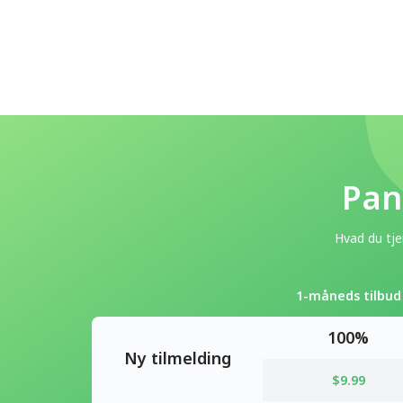
Pan
Hvad du tje
1-måneds tilbud
100%
Ny tilmelding
$9.99