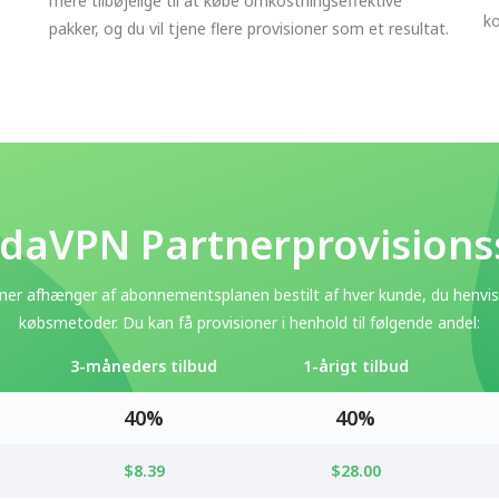
mere tilbøjelige til at købe omkostningseffektive
ko
pakker, og du vil tjene flere provisioner som et resultat.
daVPN Partnerprovisions
ner afhænger af abonnementsplanen bestilt af hver kunde, du henvis
købsmetoder. Du kan få provisioner i henhold til følgende andel:
3-måneders tilbud
1-årigt tilbud
40%
40%
$8.39
$28.00