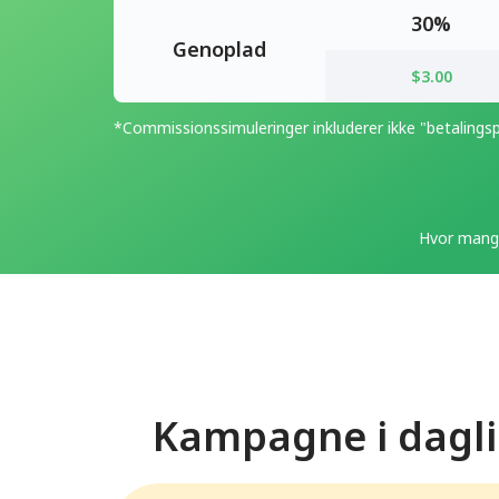
30%
Genoplad
$3.00
*Commissionssimuleringer inkluderer ikke "betalingsp
Hvor mange
Kampagne i dagl