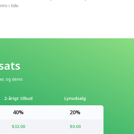
nto i tide.
sats
er, og deres
2-årigt tilbud
Lynudsalg
40%
20%
$32.00
$0.00