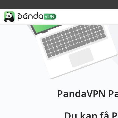
PandaVPN Pa
Du kan få P