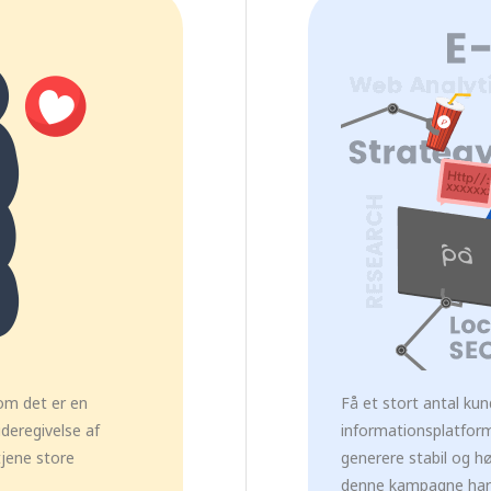
om det er en
Få et stort antal ku
ideregivelse af
informationsplatform
tjene store
generere stabil og hø
denne kampagne har v