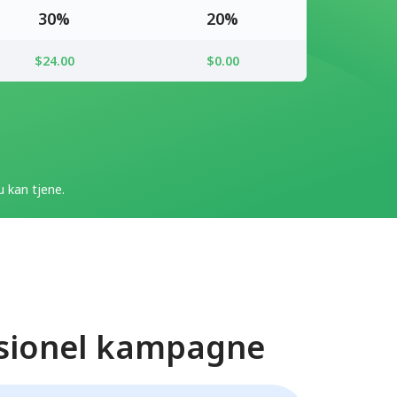
30%
20%
$24.00
$0.00
 kan tjene.
sionel kampagne