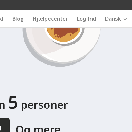
6789
d
Blog
Hjælpecenter
Log Ind
Dansk
5
un
personer
Og mere