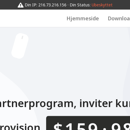
0123456789
0123456789
012345
0123456789
Din IP: 216.73.216.156 · Din Status:
Ubeskyttet
Hjemmeside
Downloa
rtnerprogram, inviter k
.
$
rovision