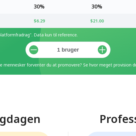
30%
30%
$6.29
$21.00
latformfradrag". Data kun til reference.
 mennesker forventer du at promovere? Se hvor meget provision du
igdagen
Profes