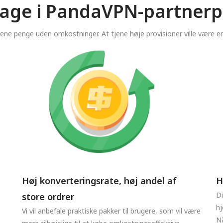
tage i PandaVPN-partne
jene penge uden omkostninger. At tjene høje provisioner ville være en
Høj konverteringsrate, høj andel af
H
Du
store ordrer
hj
Vi vil anbefale praktiske pakker til brugere, som vil være
Nå