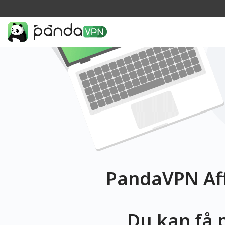
PandaVPN Aff
Du kan få 