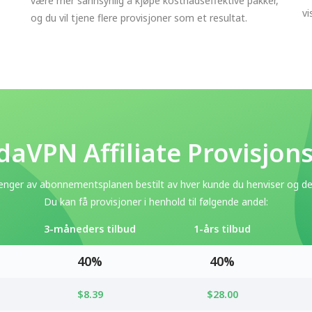
være mer sannsynlig å kjøpe kostnadseffektive pakker,
vi
og du vil tjene flere provisjoner som et resultat.
aVPN Affiliate Provisjon
enger av abonnementsplanen bestilt av hver kunde du henviser og d
Du kan få provisjoner i henhold til følgende andel:
3-måneders tilbud
1-års tilbud
40%
40%
$8.39
$28.00