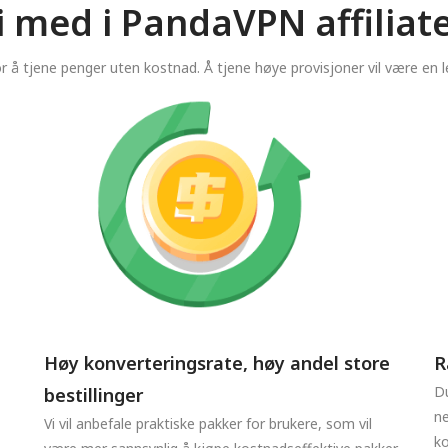
i med i PandaVPN affilia
r å tjene penger uten kostnad. Å tjene høye provisjoner vil være en l
Høy konverteringsrate, høy andel store
R
Du
bestillinger
ne
Vi vil anbefale praktiske pakker for brukere, som vil
ko