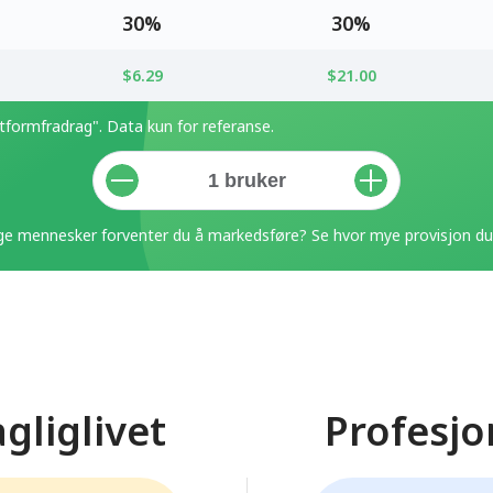
30%
30%
$6.29
$21.00
ttformfradrag". Data kun for referanse.
e mennesker forventer du å markedsføre? Se hvor mye provisjon du 
gliglivet
Profesjo