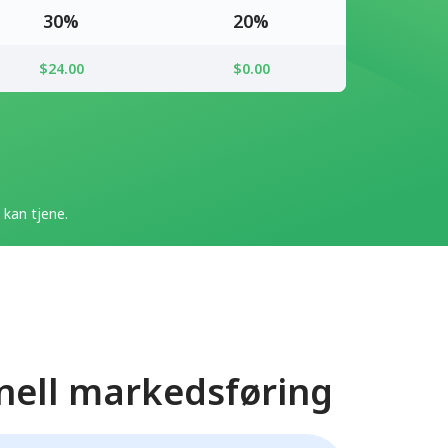
30%
20%
$24.00
$0.00
kan tjene.
nell markedsføring