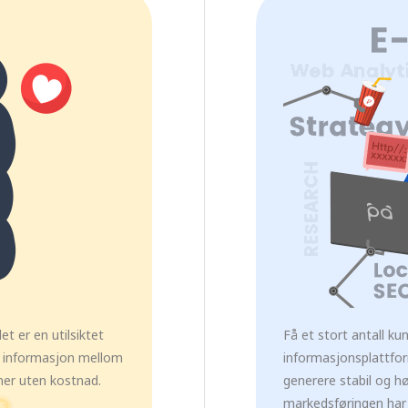
t er en utilsiktet
Få et stort antall k
av informasjon mellom
informasjonsplattfor
oner uten kostnad.
generere stabil og h
markedsføringen har 