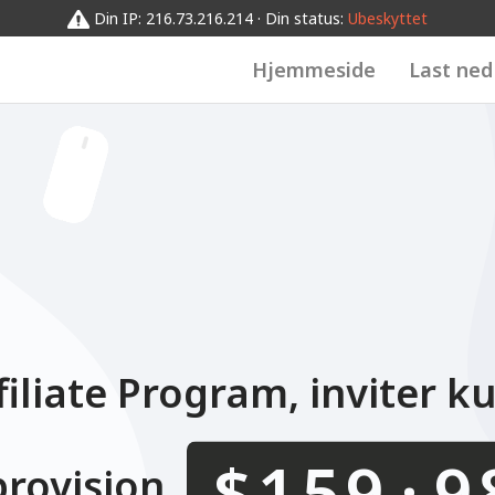
0123456789
012345678
0123
0123456789
Din IP: 216.73.216.214 · Din status:
Ubeskyttet
Hjemmeside
Last ned
iliate Program, inviter k
.
$
provisjon