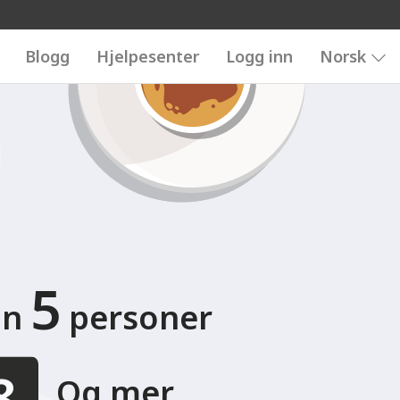
9
456789
Blogg
Hjelpesenter
Logg inn
Norsk
5
un
personer
Og mer