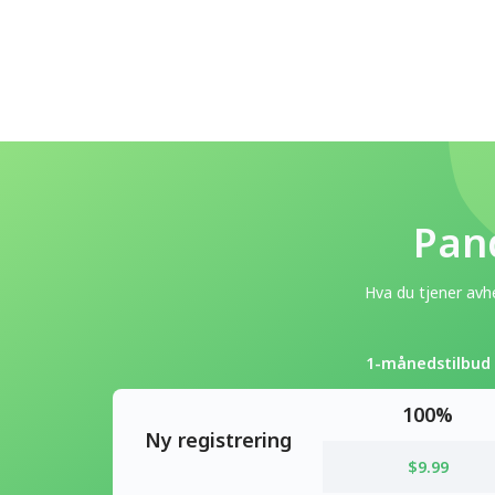
Pand
Hva du tjener avh
1-månedstilbud
100%
Ny registrering
$9.99