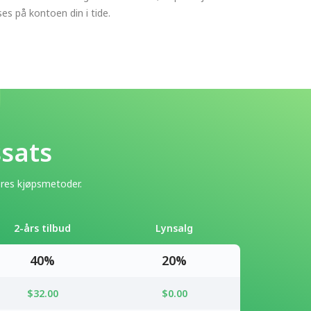
ses på kontoen din i tide.
ssats
eres kjøpsmetoder.
2-års tilbud
Lynsalg
40%
20%
$32.00
$0.00