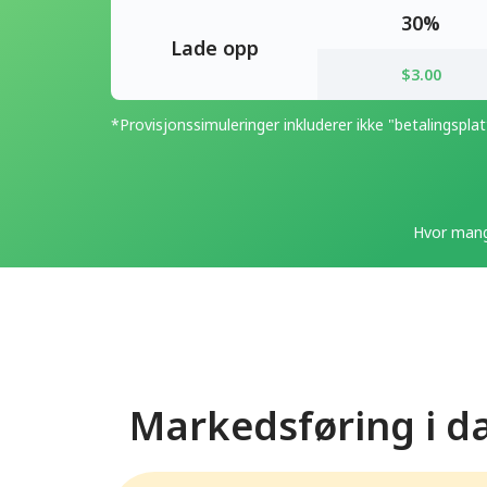
30%
Lade opp
$3.00
*Provisjonssimuleringer inkluderer ikke "betalingspla
Hvor mang
Markedsføring i da