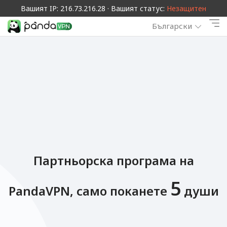
Вашият IP: 216.73.216.28 · Вашият статус:
Незащитен
Български
Партньорска програма на
5
PandaVPN, само поканете
души