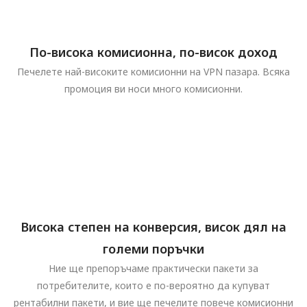
По-висока комисионна, по-висок доход
Печелете най-високите комисионни на VPN пазара. Всяка
промоция ви носи много комисионни.
Висока степен на конверсия, висок дял на
големи поръчки
Ние ще препоръчаме практически пакети за
потребителите, които е по-вероятно да купуват
рентабилни пакети, и вие ще печелите повече комисионни