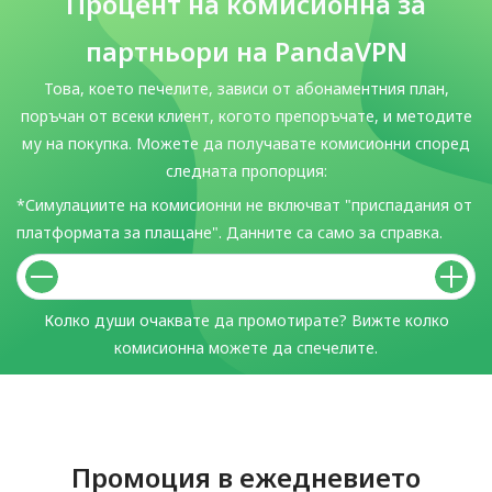
Процент на комисионна за
партньори на PandaVPN
Това, което печелите, зависи от абонаментния план,
поръчан от всеки клиент, когото препоръчате, и методите
му на покупка. Можете да получавате комисионни според
следната пропорция:
*Симулациите на комисионни не включват "приспадания от
платформата за плащане". Данните са само за справка.
Колко души очаквате да промотирате? Вижте колко
комисионна можете да спечелите.
Промоция в ежедневието