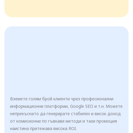
Вземете голям брой клиенти чрез професионални
информационни платформи, Google SEO и т.н. Можете
непрекъснато да генерирате стабилен и висок доход
от комисионни по гъвкави методи и тази промоция
наистина притежава висока ROI.