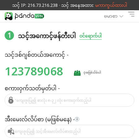
သင့် IP: 216.73.216.238 · သင့် အနေအထား:
မကာကွယ်ထားပါ
ဗမာစာ
1
သင့်အကောင့်ဖန်တီးပါ
ဝင်ရောက်ပါ
သင့်ဒစ်ဂျစ်တယ်အကောင့် -
123789068
ပုံအဖြစ်သိမ်းပါ
စကားဝှက်သတ်မှတ်ပါ -
အီးမေးလ်လိပ်စာ (မဖြစ်မနေ) -
i