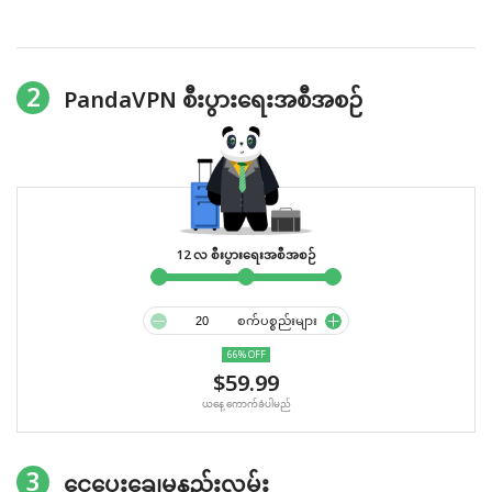
2
PandaVPN စီးပွားရေးအစီအစဉ်
12 လ စီးပွားရေးအစီအစဉ်
စက်ပစ္စည်းများ
66% OFF
$59.99
ယနေ့ ကောက်ခံပါမည်
3
ငွေပေးချေမှုနည်းလမ်း