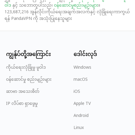
ဝါဒ
နှင့် သဘောတူပါသည်၊
ဝန်ဆောင်မှုစည်းမျဉ်းများ
။
123,687,216 အွန်လိုင်းကိုယ်ရေးအချက်အလက်နှင့် လုံခြုံရေးကာကွယ်
ရန် PandaVPN ကို အသုံးပြုနေသူများ
ကျွန်ုပ်တို့အကြောင်း
ဒေါင်းလုဒ်
ကိုယ်ရေးလုံခြုံမှု မူဝါဒ
Windows
ဝန်ဆောင်မှု စည်းမျဉ်းများ
macOS
ဆာဗာ အသေးစိတ်
iOS
IP လိပ်စာ ရှာဖွေမှု
Apple TV
Android
Linux