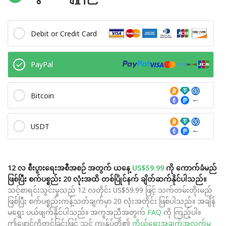
Debit or Credit Card
PayPal
Bitcoin
USDT
12 လ စီးပွားရေးအစီအစဉ် အတွက် ယနေ့
US$59.99
ကို ကောက်ခံမည်
ဖြစ်ပြီး စက်ပစ္စည်း 20 လုံးအထိ တစ်ပြိုင်နက် ချိတ်ဆက်နိုင်ပါသည်။
သင့်စာရင်းသွင်းမှုသည် 12 လတိုင်း US$59.99 ဖြင့် သက်တမ်းတိုးမည်
ဖြစ်ပြီး စက်ပစ္စည်းကန့်သတ်ချက်မှာ 20 လုံးအတိုင်း ဖြစ်ပါသည်။ အချိန်
မရွေး ပယ်ဖျက်နိုင်ပါသည်။ အကူအညီအတွက်
FAQ
ကို ကြည့်ပါ။
ဤဖောင်ကိုတင်ခြင်းဖြင့် သင် ကျွန်ုပ်တို့၏
ကိုယ်ရေးအချက်အလက်မူ