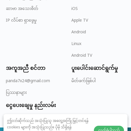
ဆာဗာ အသေးစိတ်
iOS
IP လိပ်စာ ရှာဖွေမှု
Apple TV
Android
Linux
Android TV
အကူအညီ စင်တာ
ပူးပေါင်းဆောင်ရွက်မှု
panda7x24@gmail.com
မိတ်ဖက်ဖြစ်ပါ
ပြဿနာများ
ငွေပေးချေမှု နည်းလမ်း
ဤဝဘ်ဆိုက်သည် အသုံးပြုသူ အတွေ့အကြုံ မြှင့်တင်ရန်
cookies များကို အသုံးပြုသည်။ ပိုမို သိရှိရန်
လက်ခံပါသည်