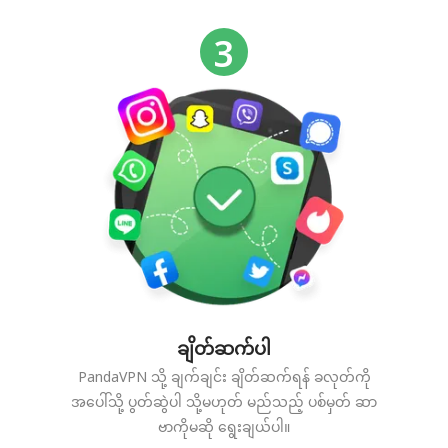
ချိတ်ဆက်ပါ
PandaVPN သို့ ချက်ချင်း ချိတ်ဆက်ရန် ခလုတ်ကို
အပေါ်သို့ ပွတ်ဆွဲပါ သို့မဟုတ် မည်သည့် ပစ်မှတ် ဆာ
ဗာကိုမဆို ရွေးချယ်ပါ။