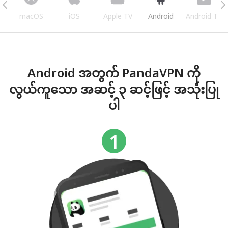
s
macOS
iOS
Apple TV
Android
Android TV
Android အတွက် PandaVPN ကို
လွယ်ကူသော အဆင့် ၃ ဆင့်ဖြင့် အသုံးပြု
ပါ