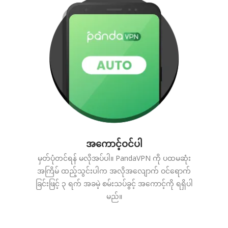
အကောင့်ဝင်ပါ
မှတ်ပုံတင်ရန် မလိုအပ်ပါ။ PandaVPN ကို ပထမဆုံး
အကြိမ် ထည့်သွင်းပါက အလိုအလျောက် ဝင်ရောက်
ခြင်းဖြင့် ၃ ရက် အခမဲ့ စမ်းသပ်ခွင့် အကောင့်ကို ရရှိပါ
မည်။