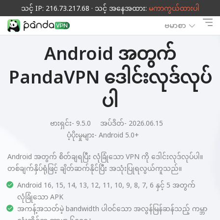
သင့် IP: 216.73.217.68 · သင့် အနေအထား:
မကာကွယ်ထားပါ
ဗမာစာ
Android အတွက်
PandaVPN ဒေါင်းလုဒ်လုပ်
ပါ
ဗားရှင်း- 9.5.0
အပ်ဒိတ်- 2026.06.15
ပံ့ပိုးမှုများ-
Android 5.0+
Android အတွက် စိတ်ချရပြီး လုံခြုံသော VPN ကို ဒေါင်းလုဒ်လုပ်ပါ။
တစ်ချက်နှိပ်ရုံဖြင့် ချိတ်ဆက်နိုင်ပြီး အသုံးပြုရလွယ်ကူသည်။
Android 16, 15, 14, 13, 12, 11, 10, 9, 8, 7, 6 နှင့် 5 အတွက်
လုံခြုံသော APK
အကန့်အသတ်မဲ့ bandwidth ပါဝင်သော အလွန်မြန်ဆန်သည့် ကမ္ဘာ