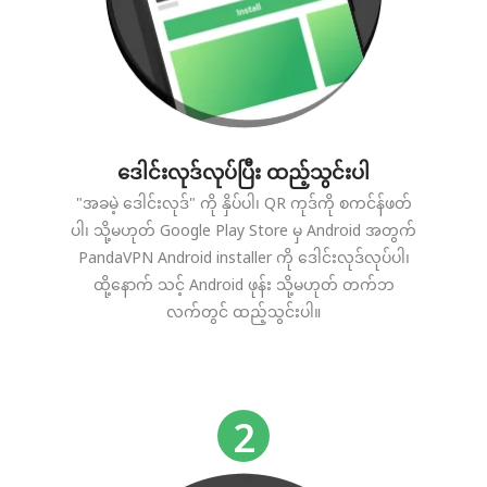
ဒေါင်းလုဒ်လုပ်ပြီး ထည့်သွင်းပါ
"အခမဲ့ ဒေါင်းလုဒ်" ကို နှိပ်ပါ၊ QR ကုဒ်ကို စကင်န်ဖတ်
ပါ၊ သို့မဟုတ် Google Play Store မှ Android အတွက်
PandaVPN Android installer ကို ဒေါင်းလုဒ်လုပ်ပါ၊
ထို့နောက် သင့် Android ဖုန်း သို့မဟုတ် တက်ဘ
လက်တွင် ထည့်သွင်းပါ။