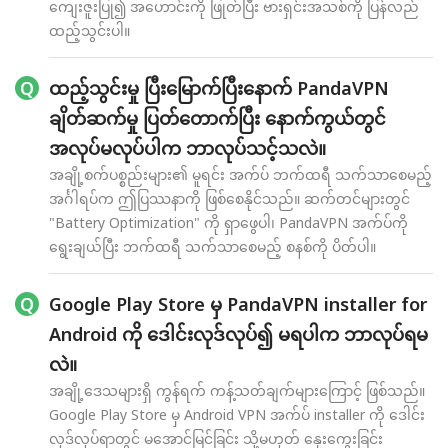
ကျေးဇူးပြု၍ အဟောင်းကို ဖြုတ်ပြီး ဗားရှင်းအသစ်ကို ပြန်လည်
ထည့်သွင်းပါ။
ထည့်သွင်းမှု ပြီးမြောက်ပြီးနောက် PandaVPN
ချိတ်ဆက်မှု ပြတ်တောက်ပြီး နောက်ကွယ်တွင်
အလုပ်မလုပ်ပါက ဘာလုပ်သင့်သလဲ။
အချို့စက်ပစ္စည်းများ၏ မူရင်း အက်ပ် ဘက်ထရီ သက်သာစေမည့်
အင်္ဂါရပ်က ဤပြဿနာကို ဖြစ်စေနိုင်သည်။ ဆက်တင်များတွင်
"Battery Optimization" ကို ရှာဖွေပါ၊ PandaVPN အက်ပ်ကို
ရွေးချယ်ပြီး ဘက်ထရီ သက်သာစေမည့် စနစ်ကို ပိတ်ပါ။
Google Play Store မှ PandaVPN installer for
Android ကို ဒေါင်းလုဒ်လုပ်၍ မရပါက ဘာလုပ်ရမ
လဲ။
အချို့ဒေသများရှိ ကွန်ရက် ကန့်သတ်ချက်များကြောင့် ဖြစ်သည်။
Google Play Store မှ Android VPN အက်ပ် installer ကို ဒေါင်း
လုဒ်လုပ်ရာတွင် မအောင်မြင်ခြင်း သို့မဟုတ် နှေးကွေးခြင်း