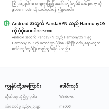
ကြုံတွေ့ရပါက၊ ကျေးဇူးပြု၍ မဒေါင်းလုဒ်လုပ်မီ သင့် proxy ကို
global model သို့ သတ်မှတ်ရန် ကြိုးစားပါ။
Android အတွက် PandaVPN သည် HarmonyOS
ကို ပံ့ပိုးပေးပါသလား။
Android အတွက် PandaVPN သည် HarmonyOS 1 နှင့်
HarmonyOS 2 ကို ကောင်းစွာ ပံ့ပိုးပေးနိုင်ပြီး စိတ်ပူစရာမလိုဘဲ
ဒေါင်းလုဒ်လုပ်ပြီး ထည့်သွင်းနိုင်ပါသည်။
ကျွန်ုပ်တို့အကြောင်း
ဒေါင်းလုဒ်
ကိုယ်ရေးလုံခြုံမှု မူဝါဒ
Windows
ဝန်ဆောင်မှု စည်းမျဉ်းများ
macOS