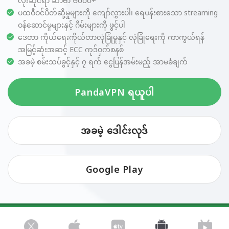
လုံးဆိုင်ရာ ဆာဗာ ၆၀၀၀+
ပထဝီဝင်ပိတ်ဆို့မှုများကို ကျော်လွှားပါ၊ ရေပန်းစားသော streaming
ဝန်ဆောင်မှုများနှင့် ဂိမ်းများကို ဖွင့်ပါ
ဒေတာ ကိုယ်ရေးကိုယ်တာလုံခြုံမှုနှင့် လုံခြုံရေးကို ကာကွယ်ရန်
အမြင့်ဆုံးအဆင့် ECC ကုဒ်ဝှက်စနစ်
အခမဲ့ စမ်းသပ်ခွင့်နှင့် ၇ ရက် ငွေပြန်အမ်းမည့် အာမခံချက်
PandaVPN ရယူပါ
အခမဲ့ ဒေါင်းလုဒ်
Google Play