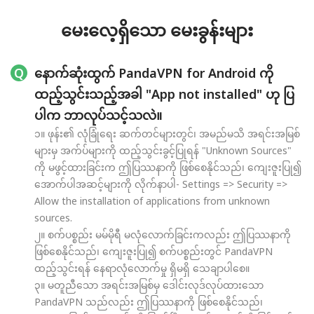
မေးလေ့ရှိသော မေးခွန်းများ
နောက်ဆုံးထွက် PandaVPN for Android ကို
ထည့်သွင်းသည့်အခါ "App not installed" ဟု ပြ
ပါက ဘာလုပ်သင့်သလဲ။
၁။ ဖုန်း၏ လုံခြုံရေး ဆက်တင်များတွင်၊ အမည်မသိ အရင်းအမြစ်
များမှ အက်ပ်များကို ထည့်သွင်းခွင့်ပြုရန် "Unknown Sources"
ကို မဖွင့်ထားခြင်းက ဤပြဿနာကို ဖြစ်စေနိုင်သည်၊ ကျေးဇူးပြု၍
အောက်ပါအဆင့်များကို လိုက်နာပါ- Settings => Security =>
Allow the installation of applications from unknown
sources.
၂။ စက်ပစ္စည်း မမ်မိုရီ မလုံလောက်ခြင်းကလည်း ဤပြဿနာကို
ဖြစ်စေနိုင်သည်၊ ကျေးဇူးပြု၍ စက်ပစ္စည်းတွင် PandaVPN
ထည့်သွင်းရန် နေရာလုံလောက်မှု ရှိမရှိ သေချာပါစေ။
၃။ မတူညီသော အရင်းအမြစ်မှ ဒေါင်းလုဒ်လုပ်ထားသော
PandaVPN သည်လည်း ဤပြဿနာကို ဖြစ်စေနိုင်သည်၊