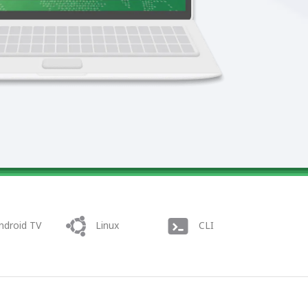
ndroid TV
Linux
CLI