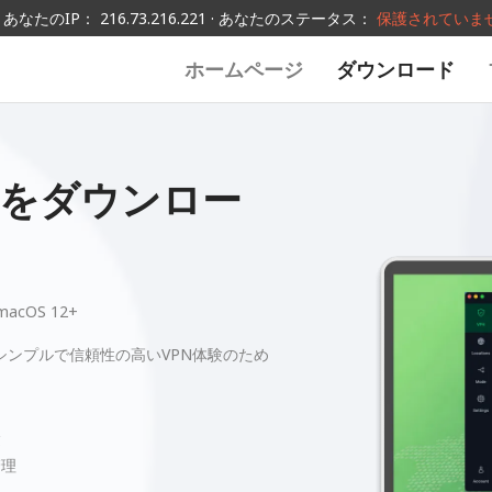
あなたのIP： 216.73.216.221 · あなたのステータス：
保護されていま
ホームページ
ダウンロード
PNをダウンロー
macOS 12+
く、シンプルで信頼性の高いVPN体験のため
験
管理