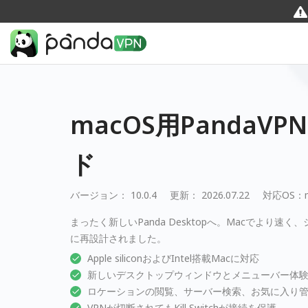
macOS用PandaV
ド
バージョン： 10.0.4
更新： 2026.07.22
対応OS：
まったく新しいPanda Desktopへ。Macでより速
に再設計されました。
Apple siliconおよびIntel搭載Macに対応
新しいデスクトップウィンドウとメニューバー体
ロケーションの閲覧、サーバー検索、お気に入り
VPNが切断されてもKill Switchが接続を保護