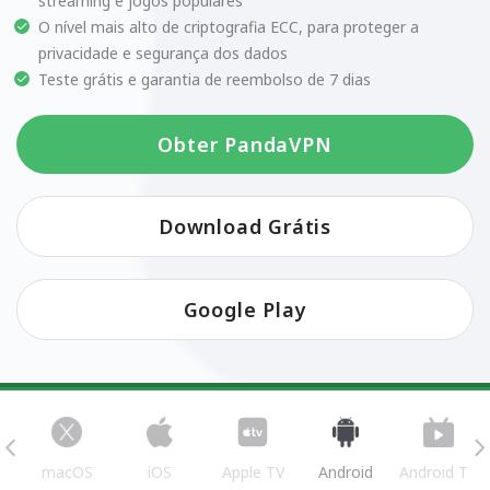
streaming e jogos populares
O nível mais alto de criptografia ECC, para proteger a
privacidade e segurança dos dados
Teste grátis e garantia de reembolso de 7 dias
Obter PandaVPN
Download Grátis
Google Play
s
macOS
iOS
Apple TV
Android
Android TV