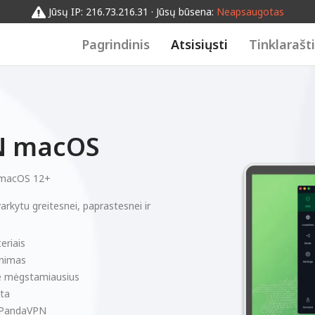
Jūsų IP: 216.73.216.31 · Jūsų būsena:
Neapsaugotas
Pagrindinis
Atsisiųsti
Tinklarašt
PN macOS
macOS 12+
arkytu greitesnei, paprastesnei ir
eriais
enimas
ite mėgstamiausius
sta
ja PandaVPN