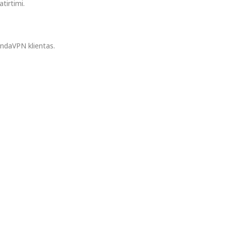
tirtimi.
PandaVPN klientas.