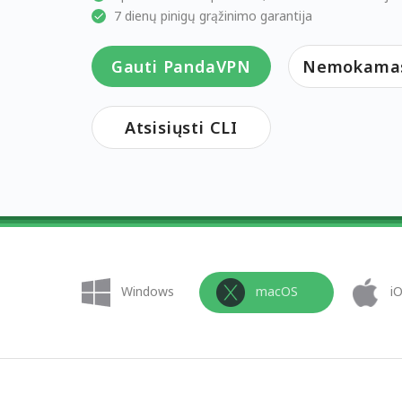
7 dienų pinigų grąžinimo garantija
Gauti PandaVPN
Nemokamas 
Atsisiųsti CLI
Windows
macOS
i