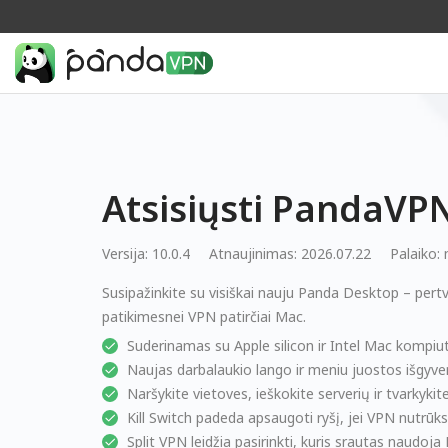
Atsisiųsti PandaV
Versija: 10.0.4
Atnaujinimas: 2026.07.22
Palaiko:
Susipažinkite su visiškai nauju Panda Desktop – pertv
patikimesnei VPN patirčiai Mac.
Suderinamas su Apple silicon ir Intel Mac kompiut
Naujas darbalaukio lango ir meniu juostos išgyv
Naršykite vietoves, ieškokite serverių ir tvarkyk
Kill Switch padeda apsaugoti ryšį, jei VPN nutrūk
Split VPN leidžia pasirinkti, kuris srautas naudo