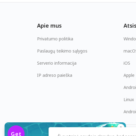
Apie mus
Atsis
Privatumo politika
Wind
Paslaugų teikimo sąlygos
macO
Serverio informacija
iOS
IP adreso paieška
Apple
Andro
Linux
Andro
$2.49
/mėn
Get