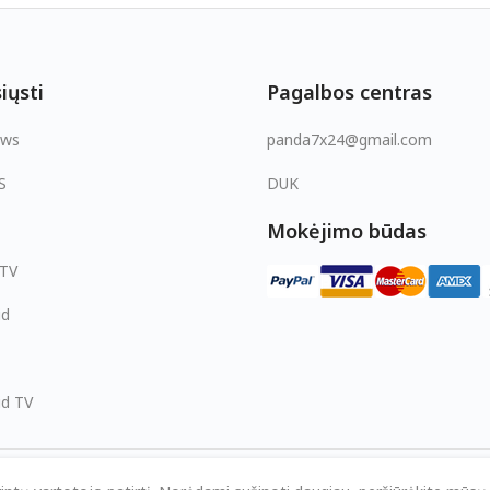
iųsti
Pagalbos centras
ows
panda7x24@gmail.com
S
DUK
Mokėjimo būdas
 TV
id
id TV