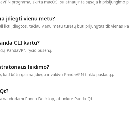
VPN programa, skirta macOS, su atnaujinta sąsaja ir prisijungimo pa
a įdiegti vienu metu?
i likti įdiegtos, tačiau vienu metu turėtų būti prijungtas tik vienas 
Panda CLI kartu?
ačią PandaVPN ryšio būseną.
tratoriaus leidimo?
 kad būtų galima įdiegti ir valdyti PandaVPN tinklo paslaugą.
-Qt?
iesi naudodami Panda Desktop, atjunkite Panda-Qt.