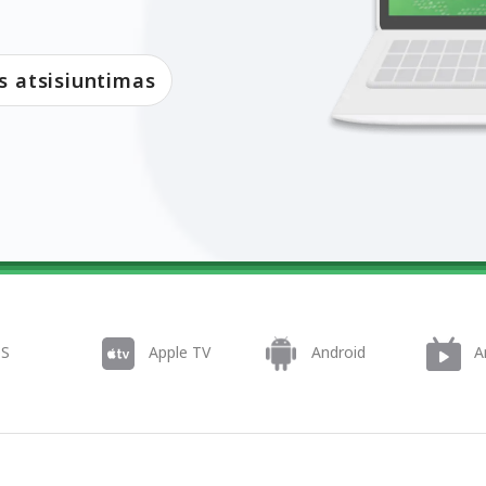
atsisiuntimas
OS
Apple TV
Android
A