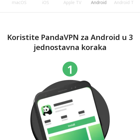
s
macOS
iOS
Apple TV
Android
Android TV
Koristite PandaVPN za Android u 3
jednostavna koraka