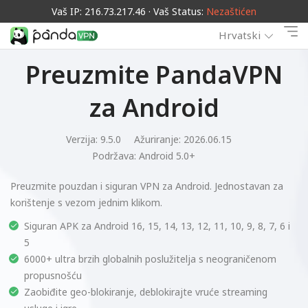
Vaš IP: 216.73.217.46 · Vaš Status:
Nezaštićen
Hrvatski
Preuzmite PandaVPN
za Android
Verzija: 9.5.0
Ažuriranje: 2026.06.15
Podržava:
Android 5.0+
Preuzmite pouzdan i siguran VPN za Android. Jednostavan za
korištenje s vezom jednim klikom.
Siguran APK za Android 16, 15, 14, 13, 12, 11, 10, 9, 8, 7, 6 i
5
6000+ ultra brzih globalnih poslužitelja s neograničenom
propusnošću
Zaobiđite geo-blokiranje, deblokirajte vruće streaming