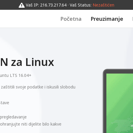
Vaš IP: 216.73.217.64 · Vaš Status:
Nezaštićen
Početna
Preuzimanje
N za Linux
untu LTS 16.04+
štitili svoje podatke i iskusili slobodu
stave
m
 pregledavanje
hranjujte niti dijelite bilo kakve