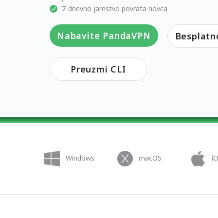
7-dnevno jamstvo povrata novca
Nabavite PandaVPN
Besplatn
Preuzmi CLI
Windows
macOS
i