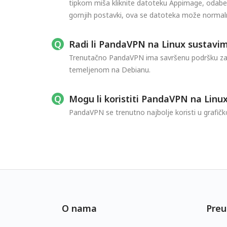
tipkom miša kliknite datoteku Appimage, odaber
gornjih postavki, ova se datoteka može normal
Radi li PandaVPN na Linux sustav
Trenutačno PandaVPN ima savršenu podršku za s
temeljenom na Debianu.
Mogu li koristiti PandaVPN na Linu
PandaVPN se trenutno najbolje koristi u grafič
O nama
Preu