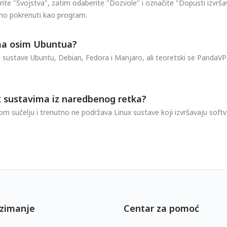
ite "Svojstva", zatim odaberite "Dozvole" i označite "Dopusti izvr
no pokrenuti kao program.
ima osim Ubuntua?
ustave Ubuntu, Debian, Fedora i Manjaro, ali teoretski se PandaVPN
x sustavima iz naredbenog retka?
kom sučelju i trenutno ne podržava Linux sustave koji izvršavaju so
zimanje
Centar za pomoć