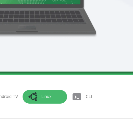
ndroid TV
Linux
CLI