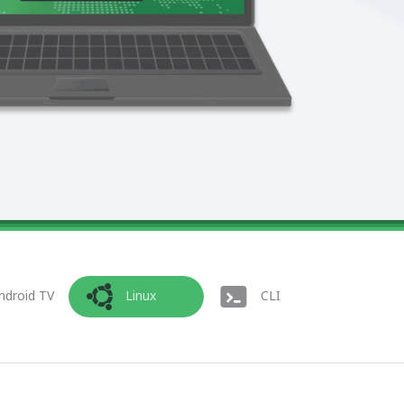
ndroid TV
Linux
CLI