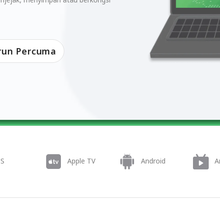
run Percuma
OS
Apple TV
Android
A