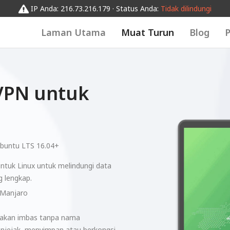
IP Anda: 216.73.216.179 · Status Anda:
Tidak dilindungi
Laman Utama
Muat Turun
Blog
P
VPN untuk
buntu LTS 16.04+
ntuk Linux untuk melindungi data
 lengkap.
 Manjaro
emakan imbas tanpa nama
menjejak, menyimpan atau berkongsi