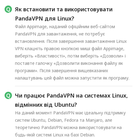
Як встановити та використовувати
PandaVPN для Linux?
Файл Appimage, наданий офіційним веб-сайтом
PandaVPN для завантаження, не потребує
встановлення. Після завершення завантаження Linux
VPN клацніть правою кнопкою миші файл Appimage,
виберіть «Властивості», потім виберіть «Дозволи» і
поставте галочку «Дозволити виконання файлу як
програми». Після завершення вищевказаних
налаштувань цей файл можна запустити як програму.
Чи працює PandaVPN на системах Linux,
відмінних від Ubuntu?
На даний момент PandaVPN має ідеальну підтримку
систем Ubuntu, Debian, Fedora та Manjaro, але
теоретично PandaVPN можна використовувати на
будь-якій системі Linux на базі Debian.