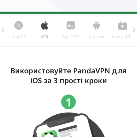
s
macOS
iOS
Apple TV
Android
Android TV
Використовуйте PandaVPN для
iOS за 3 прості кроки