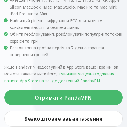
VPN для iPhone 17, 16, 15, 14, 13, 12, 11, SE, XS, XR; Apple
Silicon MacBook, iMac, Mac Studio, Mac Pro та Mac Mini;
iPad Pro, Air та Mini
Найвищий рівень шифрування ECC для захисту
конфіденційності та безпеки даних
Обійти геоблокування, розблокувати популярні потокові
сервіси та ігри
Безкоштовна пробна версія та 7-денна гарантія
повернення грошей
Якщо PandaVPN недоступний в App Store вашої країни, ви
можете завантажити його,
змінивши місцезнаходження
вашого App Store на те, де доступний PandaVPN
.
Отримати PandaVPN
Безкоштовне завантаження