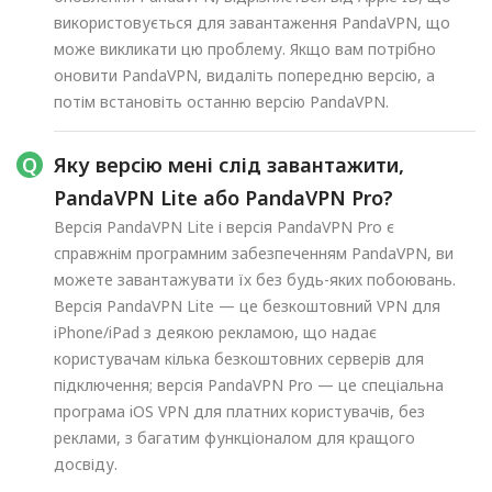
використовується для завантаження PandaVPN, що
може викликати цю проблему. Якщо вам потрібно
оновити PandaVPN, видаліть попередню версію, а
потім встановіть останню версію PandaVPN.
Яку версію мені слід завантажити,
PandaVPN Lite або PandaVPN Pro?
Версія PandaVPN Lite і версія PandaVPN Pro є
справжнім програмним забезпеченням PandaVPN, ви
можете завантажувати їх без будь-яких побоювань.
Версія PandaVPN Lite — це безкоштовний VPN для
iPhone/iPad з деякою рекламою, що надає
користувачам кілька безкоштовних серверів для
підключення; версія PandaVPN Pro — це спеціальна
програма iOS VPN для платних користувачів, без
реклами, з багатим функціоналом для кращого
досвіду.