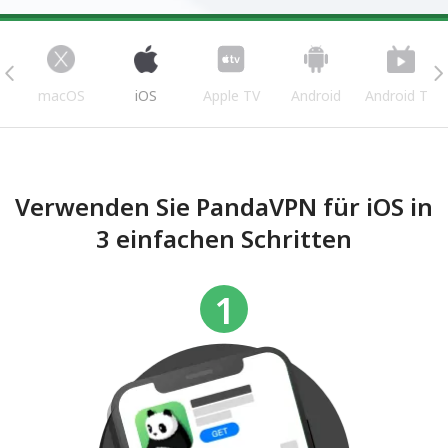
s
macOS
iOS
Apple TV
Android
Android TV
Verwenden Sie PandaVPN für iOS in
3 einfachen Schritten