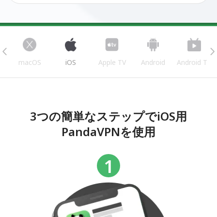
s
macOS
iOS
Apple TV
Android
Android TV
3つの簡単なステップでiOS用
PandaVPNを使用