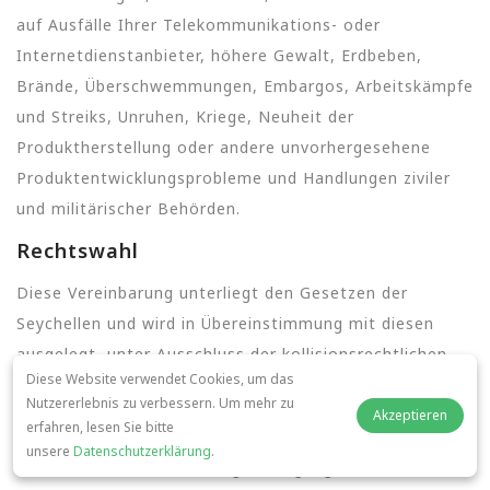
auf Ausfälle Ihrer Telekommunikations- oder
Internetdienstanbieter, höhere Gewalt, Erdbeben,
Brände, Überschwemmungen, Embargos, Arbeitskämpfe
und Streiks, Unruhen, Kriege, Neuheit der
Produktherstellung oder andere unvorhergesehene
Produktentwicklungsprobleme und Handlungen ziviler
und militärischer Behörden.
Rechtswahl
Diese Vereinbarung unterliegt den Gesetzen der
Seychellen und wird in Übereinstimmung mit diesen
ausgelegt, unter Ausschluss der kollisionsrechtlichen
Diese Website verwendet Cookies, um das
Bestimmungen.
Nutzererlebnis zu verbessern. Um mehr zu
Akzeptieren
Änderungen der Nutzungsbedingungen
erfahren, lesen Sie bitte
unsere
Datenschutzerklärung
.
Wir können unsere Nutzungsbedingungen von Zeit zu