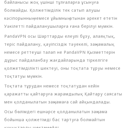
байланысы жоқ үшінші тұлғаларға ұсынуға
болмайды. Қолжетімділік тек сатып алушы
кәсіпорынның немесе ұйымның атынан әрекет ететін
Уәкілетті пайдаланушыларға ғана берілуі мүмкін.
PandaVPN осы Шарттарды елеулі бұзу, алаяқтық,
теріс пайдалану, қауіпсіздік тәуекелі, заңнамалық
немесе реттеуші талап не PandaVPN Қызметтерін
дұрыс пайдаланбау жағдайларында тіркелгіге
қолжетімділікті шектеуі, оны тоқтата тұруы немесе
тоқтатуы мүмкін.
Тоқтата тұрудан немесе тоқтатудан кейін
қаражатты қайтаруға жарамдылық Қайтару саясаты
мен қолданылатын заңнамаға сай айқындалады.
Осы бөлімдегі ешнәрсе қолданылатын заңнама
бойынша қолжетімді бас тартуға болмайтын
құқықтарды шектемейді.