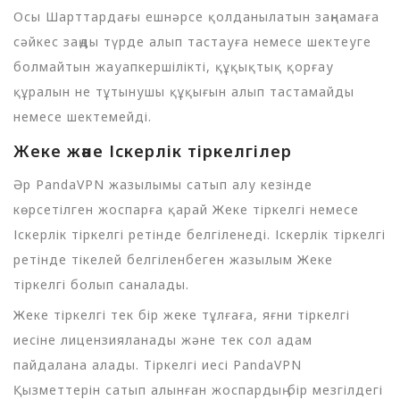
Осы Шарттардағы ешнәрсе қолданылатын заңнамаға
сәйкес заңды түрде алып тастауға немесе шектеуге
болмайтын жауапкершілікті, құқықтық қорғау
құралын не тұтынушы құқығын алып тастамайды
немесе шектемейді.
Жеке және Іскерлік тіркелгілер
Әр PandaVPN жазылымы сатып алу кезінде
көрсетілген жоспарға қарай Жеке тіркелгі немесе
Іскерлік тіркелгі ретінде белгіленеді. Іскерлік тіркелгі
ретінде тікелей белгіленбеген жазылым Жеке
тіркелгі болып саналады.
Жеке тіркелгі тек бір жеке тұлғаға, яғни тіркелгі
иесіне лицензияланады және тек сол адам
пайдалана алады. Тіркелгі иесі PandaVPN
Қызметтерін сатып алынған жоспардың бір мезгілдегі