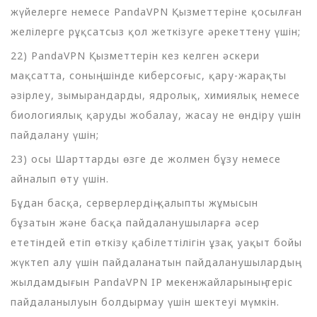
жүйелерге немесе PandaVPN Қызметтеріне қосылған
желілерге рұқсатсыз қол жеткізуге әрекеттену үшін;
22) PandaVPN Қызметтерін кез келген әскери
мақсатта, соның ішінде киберсоғыс, қару-жарақты
әзірлеу, зымырандарды, ядролық, химиялық немесе
биологиялық қаруды жобалау, жасау не өндіру үшін
пайдалану үшін;
23) осы Шарттарды өзге де жолмен бұзу немесе
айналып өту үшін.
Бұдан басқа, серверлердің қалыпты жұмысын
бұзатын және басқа пайдаланушыларға әсер
ететіндей етіп өткізу қабілеттілігін ұзақ уақыт бойы
жүктеп алу үшін пайдаланатын пайдаланушылардың
жылдамдығын PandaVPN IP мекенжайларының теріс
пайдаланылуын болдырмау үшін шектеуі мүмкін.