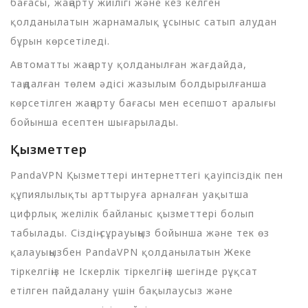
бағасы, жаңарту жиілігі және кез келген
қолданылатын жарнамалық ұсыныс сатып алудан
бұрын көрсетіледі.
Автоматты жаңарту қолданылған жағдайда,
таңдалған төлем әдісі жазылым болдырылғанша
көрсетілген жаңарту бағасы мен есепшот аралығы
бойынша есептен шығарылады.
Қызметтер
PandaVPN Қызметтері интернеттегі қауіпсіздік пен
құпиялылықты арттыруға арналған уақытша
цифрлық желілік байланыс қызметтері болып
табылады. Сіздің сұрауыңыз бойынша және тек өз
қалауыңызбен PandaVPN қолданылатын Жеке
тіркелгіңіз не Іскерлік тіркелгіңіз шегінде рұқсат
етілген пайдалану үшін бақылаусыз және