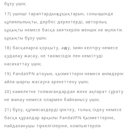
бұзу үшін;
17) үшінші тараптардың құқықтарын, соның ішінде
құпиялылықты, дербес деректерді, авторлық
құқықты немесе басқа зияткерлік меншік не мүліктік
құқықты бұзу үшін;
18) басқаларға қорқыту, аңду, зиян келтіру немесе
қудалау жасау, не төзімсіздік пен кемсітуді
насихаттау үшін;
19) PandaVPN атауын, қызметтерін немесе өнімдерін
айла-шарғы жасауға әрекеттену үшін;
20) кәмелетке толмағандардан жеке ақпарат сұрату
не жинау немесе олармен байланысу үшін;
21) бұзу, құпиясөздерді іріктеу, толық іздеу немесе
басқа құралдар арқылы PandaVPN Қызметтеріне,
пайдаланушы тіркелгілеріне, компьютерлік