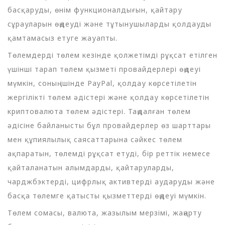
басқаруды, өнім функционалдығын, қайтару
сұрауларын өңдеуді және тұтынушыларды қолдауды
қамтамасыз етуге жауапты.
Төлемдерді төлем кезінде қолжетімді рұқсат етілген
үшінші тарап төлем қызметі провайдерлері өңдеуі
мүмкін, соның ішінде PayPal, қолдау көрсетілетін
жергілікті төлем әдістері және қолдау көрсетілетін
криптовалюта төлем әдістері. Таңдалған төлем
әдісіне байланысты бұл провайдерлер өз шарттары
мен құпиялылық саясаттарына сәйкес төлем
ақпаратын, төлемді рұқсат етуді, бір реттік немесе
қайталанатын алымдарды, қайтаруларды,
чарджбэктерді, цифрлық активтерді аударуды және
басқа төлемге қатысты қызметтерді өңдеуі мүмкін.
Төлем сомасы, валюта, жазылым мерзімі, жаңарту