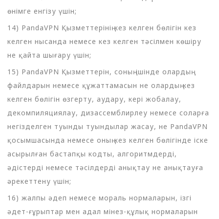
өнімге енгізу үшін;
14) PandaVPN Қызметтерінің кез келген бөлігін кез
келген нысанда немесе кез келген тәсілмен көшіру
не қайта шығару үшін;
15) PandaVPN Қызметтерін, соның ішінде олардың
файлдарын немесе құжаттамасын не олардың кез
келген бөлігін өзгерту, аудару, кері жобалау,
декомпиляциялау, дизассемблирлеу немесе соларға
негізделген туынды туындылар жасау, не PandaVPN
қосымшасында немесе оның кез келген бөлігінде іске
асырылған бастапқы кодты, алгоритмдерді,
әдістерді немесе тәсілдерді анықтау не анықтауға
әрекеттену үшін;
16) жалпы әдеп немесе мораль нормаларын, ізгі
әдет-ғұрыптар мен адал мінез-құлық нормаларын