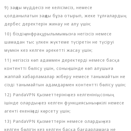
9) заңды мүддесіз не келісімсіз, немесе
қолданылатын заңды бұза отырып, жеке тұлғалардың
дербес деректерін жинау не алу үшін;
10) біздің инфрақұрылымымызға негізсіз немесе
шамадан тыс үлкен жүктеме түсіретін не түсіруі
мүмкін кез келген әрекетті жасау үшін;
11) негізсіз көп адаммен деректерді немесе басқа
контентті бөлісу үшін, соның ішінде көп алушыға
жаппай хабарламалар жіберу немесе танымайтын не
сізді танымайтын адамдармен контентті бөлісу үшін;
12) PandaVPN Қызметтерінің кез келгенінің, соның
ішінде олардың кез келген функциясының өкілі немесе
агенті екеніңізді көрсету үшін;
13) PandaVPN Қызметтерін немесе олардың кез
келген бөлігін кез келген басқа бағдарламаға не