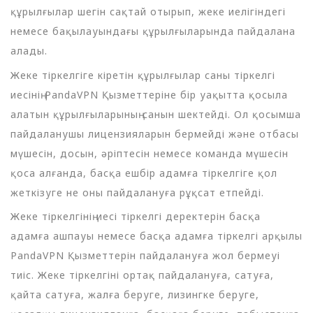
құрылғылар шегін сақтай отырып, жеке иелігіндегі
немесе бақылауындағы құрылғыларында пайдалана
алады.
Жеке тіркелгіге кіретін құрылғылар саны тіркелгі
иесінің PandaVPN Қызметтеріне бір уақытта қосыла
алатын құрылғыларының санын шектейді. Ол қосымша
пайдаланушы лицензияларын бермейді және отбасы
мүшесін, досын, әріптесін немесе команда мүшесін
қоса алғанда, басқа ешбір адамға тіркелгіге қол
жеткізуге не оны пайдалануға рұқсат етпейді.
Жеке тіркелгінің иесі тіркелгі деректерін басқа
адамға ашпауы немесе басқа адамға тіркелгі арқылы
PandaVPN Қызметтерін пайдалануға жол бермеуі
тиіс. Жеке тіркелгіні ортақ пайдалануға, сатуға,
қайта сатуға, жалға беруге, лизингке беруге,