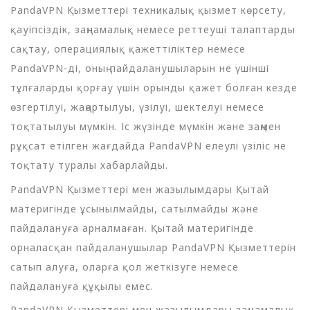
PandaVPN Қызметтері техникалық қызмет көрсету,
қауіпсіздік, заңнамалық немесе реттеуші талаптарды
сақтау, операциялық қажеттіліктер немесе
PandaVPN-ді, оның пайдаланушыларын не үшінші
тұлғаларды қорғау үшін орынды қажет болған кезде
өзгертілуі, жаңартылуы, үзілуі, шектелуі немесе
тоқтатылуы мүмкін. Іс жүзінде мүмкін және заңмен
рұқсат етілген жағдайда PandaVPN елеулі үзіліс не
тоқтату туралы хабарлайды.
PandaVPN Қызметтері мен жазылымдары Қытай
материгінде ұсынылмайды, сатылмайды және
пайдалануға арналмаған. Қытай материгінде
орналасқан пайдаланушылар PandaVPN Қызметтерін
сатып алуға, оларға қол жеткізуге немесе
пайдалануға құқылы емес.
PandaVPN Қызметтері мен жазылымдары заңнамалық,