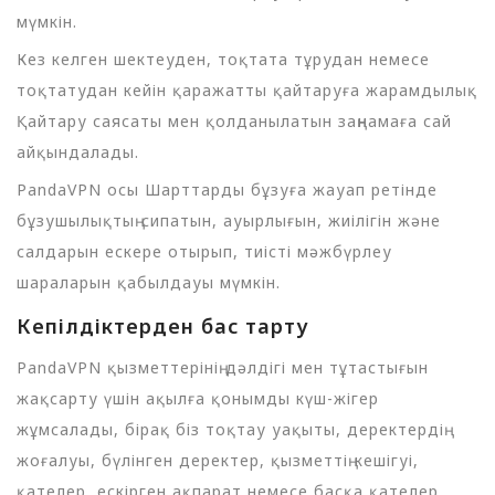
мүмкін.
Кез келген шектеуден, тоқтата тұрудан немесе
тоқтатудан кейін қаражатты қайтаруға жарамдылық
Қайтару саясаты мен қолданылатын заңнамаға сай
айқындалады.
PandaVPN осы Шарттарды бұзуға жауап ретінде
бұзушылықтың сипатын, ауырлығын, жиілігін және
салдарын ескере отырып, тиісті мәжбүрлеу
шараларын қабылдауы мүмкін.
Кепілдіктерден бас тарту
PandaVPN қызметтерінің дәлдігі мен тұтастығын
жақсарту үшін ақылға қонымды күш-жігер
жұмсалады, бірақ біз тоқтау уақыты, деректердің
жоғалуы, бүлінген деректер, қызметтің кешігуі,
қателер, ескірген ақпарат немесе басқа қателер