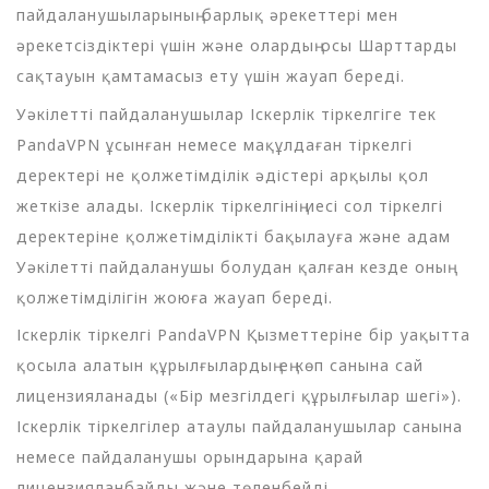
пайдаланушыларының барлық әрекеттері мен
әрекетсіздіктері үшін және олардың осы Шарттарды
сақтауын қамтамасыз ету үшін жауап береді.
Уәкілетті пайдаланушылар Іскерлік тіркелгіге тек
PandaVPN ұсынған немесе мақұлдаған тіркелгі
деректері не қолжетімділік әдістері арқылы қол
жеткізе алады. Іскерлік тіркелгінің иесі сол тіркелгі
деректеріне қолжетімділікті бақылауға және адам
Уәкілетті пайдаланушы болудан қалған кезде оның
қолжетімділігін жоюға жауап береді.
Іскерлік тіркелгі PandaVPN Қызметтеріне бір уақытта
қосыла алатын құрылғылардың ең көп санына сай
лицензияланады («Бір мезгілдегі құрылғылар шегі»).
Іскерлік тіркелгілер атаулы пайдаланушылар санына
немесе пайдаланушы орындарына қарай
лицензияланбайды және төленбейді.