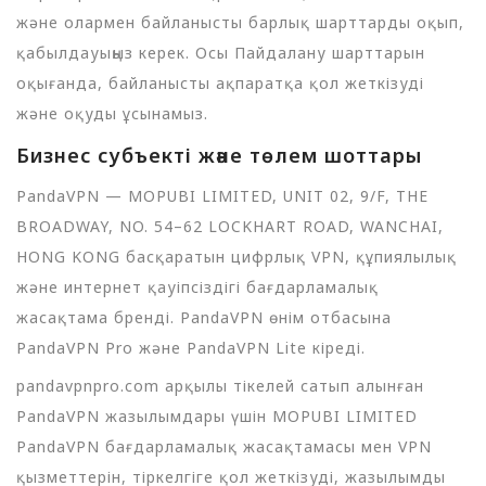
және олармен байланысты барлық шарттарды оқып,
қабылдауыңыз керек. Осы Пайдалану шарттарын
оқығанда, байланысты ақпаратқа қол жеткізуді
және оқуды ұсынамыз.
Бизнес субъекті және төлем шоттары
PandaVPN — MOPUBI LIMITED, UNIT 02, 9/F, THE
BROADWAY, NO. 54–62 LOCKHART ROAD, WANCHAI,
HONG KONG басқаратын цифрлық VPN, құпиялылық
және интернет қауіпсіздігі бағдарламалық
жасақтама бренді. PandaVPN өнім отбасына
PandaVPN Pro және PandaVPN Lite кіреді.
pandavpnpro.com арқылы тікелей сатып алынған
PandaVPN жазылымдары үшін MOPUBI LIMITED
PandaVPN бағдарламалық жасақтамасы мен VPN
қызметтерін, тіркелгіге қол жеткізуді, жазылымды