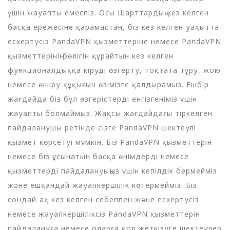
үшін жауапты емеспіз. Осы Шарттардың кез келген
басқа ережесіне қарамастан, біз кез келген уақытта
ескертусіз PandaVPN қызметтеріне немесе PandaVPN
қызметтерінің бөлігін құрайтын кез келген
функционалдыққа кіруді өзгерту, тоқтата тұру, жою
немесе өшіру құқығын өзімізге қалдырамыз. Ешбір
жағдайда біз бұл өзгерістерді енгізгеніміз үшін
жауапты болмаймыз. Жақсы жағдайдағы тіркелген
пайдаланушы ретінде сізге PandaVPN шектеулі
қызмет көрсетуі мүмкін. Біз PandaVPN қызметтерін
немесе біз ұсынатын басқа өнімдерді немесе
қызметтерді пайдалануыңыз үшін кепілдік бермейміз
және ешқандай жауапкершілік көтермейміз. Біз
сондай-ақ кез келген себеппен және ескертусіз
немесе жауапкершіліксіз PandaVPN қызметтерін
пайдалануға немесе оларға қол жеткізуге шектеулер