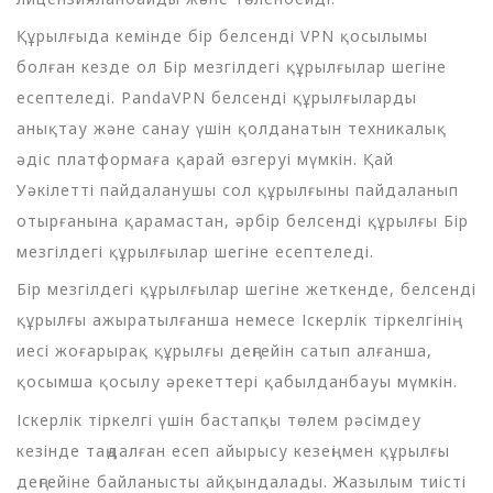
Құрылғыда кемінде бір белсенді VPN қосылымы
болған кезде ол Бір мезгілдегі құрылғылар шегіне
есептеледі. PandaVPN белсенді құрылғыларды
анықтау және санау үшін қолданатын техникалық
әдіс платформаға қарай өзгеруі мүмкін. Қай
Уәкілетті пайдаланушы сол құрылғыны пайдаланып
отырғанына қарамастан, әрбір белсенді құрылғы Бір
мезгілдегі құрылғылар шегіне есептеледі.
Бір мезгілдегі құрылғылар шегіне жеткенде, белсенді
құрылғы ажыратылғанша немесе Іскерлік тіркелгінің
иесі жоғарырақ құрылғы деңгейін сатып алғанша,
қосымша қосылу әрекеттері қабылданбауы мүмкін.
Іскерлік тіркелгі үшін бастапқы төлем рәсімдеу
кезінде таңдалған есеп айырысу кезеңі мен құрылғы
деңгейіне байланысты айқындалады. Жазылым тиісті