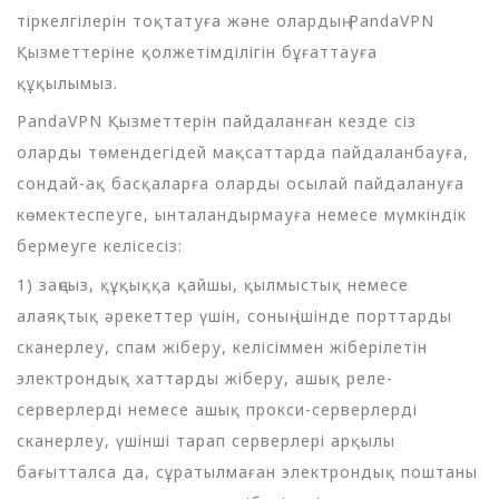
тіркелгілерін тоқтатуға және олардың PandaVPN
Қызметтеріне қолжетімділігін бұғаттауға
құқылымыз.
PandaVPN Қызметтерін пайдаланған кезде сіз
оларды төмендегідей мақсаттарда пайдаланбауға,
сондай-ақ басқаларға оларды осылай пайдалануға
көмектеспеуге, ынталандырмауға немесе мүмкіндік
бермеуге келісесіз:
1) заңсыз, құқыққа қайшы, қылмыстық немесе
алаяқтық әрекеттер үшін, соның ішінде порттарды
сканерлеу, спам жіберу, келісіммен жіберілетін
электрондық хаттарды жіберу, ашық реле-
серверлерді немесе ашық прокси-серверлерді
сканерлеу, үшінші тарап серверлері арқылы
бағытталса да, сұратылмаған электрондық поштаны