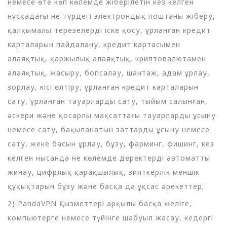
немесе өте көп көлемде жіберілетін кез келген
нұсқадағы не түрдегі электрондық поштаны жіберу,
қалқымалы терезелерді іске қосу, ұрланған кредит
карталарын пайдалану, кредит картасымен
алаяқтық, қаржылық алаяқтық, криптовалютамен
алаяқтық, жасыру, бопсалау, шантаж, адам ұрлау,
зорлау, кісі өлтіру, ұрланған кредит карталарын
сату, ұрланған тауарларды сату, тыйым салынған,
әскери және қосарлы мақсаттағы тауарларды ұсыну
немесе сату, бақыланатын заттарды ұсыну немесе
сату, жеке басын ұрлау, бұзу, фарминг, фишинг, кез
келген нысанда не көлемде деректерді автоматты
жинау, цифрлық қарақшылық, зияткерлік меншік
құқықтарын бұзу және басқа да ұқсас әрекеттер;
2) PandaVPN Қызметтері арқылы басқа желіге,
компьютерге немесе түйінге шабуыл жасау, кедергі