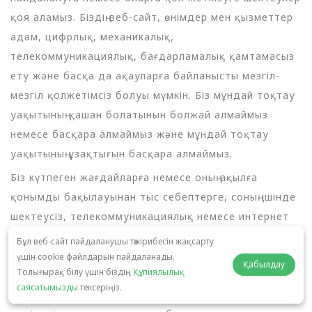
қоя аламыз. Біздің веб-сайт, өнімдер мен қызметтер
адам, цифрлық, механикалық,
телекоммуникациялық, бағдарламалық қамтамасыз
ету және басқа да ақауларға байланысты мезгіл-
мезгіл қолжетімсіз болуы мүмкін. Біз мұндай тоқтау
уақытының қашан болатынын болжай алмаймыз
немесе басқара алмаймыз және мұндай тоқтау
уақытының ұзақтығын басқара алмаймыз.
Біз күтпеген жағдайларға немесе оның ақылға
қонымды бақылауынан тыс себептерге, соның ішінде
шектеусіз, телекоммуникациялық немесе интернет
қызметін жеткізушілердің істен шығуына, форс-
Бұл веб-сайт пайдаланушы тәжірибесін жақсарту
мажорлық жағдайларға, жер сілкіністеріне, өрттерге,
үшін cookie файлдарын пайдаланады.
Қабылдау
Толығырақ білу үшін біздің
Құпиялылық
су тасқындарына, эмбаргоға, еңбек даулары мен
саясатымызды
тексеріңіз.
ереуілдерге, тәртіпсіздіктерге, соғысқа, өнім