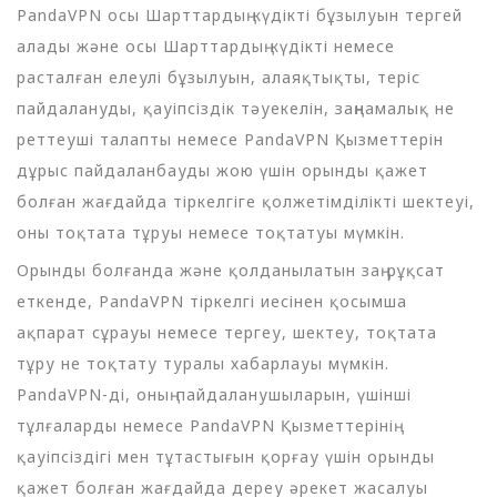
PandaVPN осы Шарттардың күдікті бұзылуын тергей
алады және осы Шарттардың күдікті немесе
расталған елеулі бұзылуын, алаяқтықты, теріс
пайдалануды, қауіпсіздік тәуекелін, заңнамалық не
реттеуші талапты немесе PandaVPN Қызметтерін
дұрыс пайдаланбауды жою үшін орынды қажет
болған жағдайда тіркелгіге қолжетімділікті шектеуі,
оны тоқтата тұруы немесе тоқтатуы мүмкін.
Орынды болғанда және қолданылатын заң рұқсат
еткенде, PandaVPN тіркелгі иесінен қосымша
ақпарат сұрауы немесе тергеу, шектеу, тоқтата
тұру не тоқтату туралы хабарлауы мүмкін.
PandaVPN-ді, оның пайдаланушыларын, үшінші
тұлғаларды немесе PandaVPN Қызметтерінің
қауіпсіздігі мен тұтастығын қорғау үшін орынды
қажет болған жағдайда дереу әрекет жасалуы