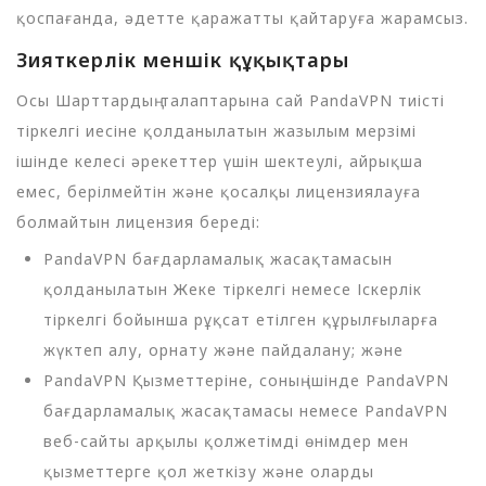
қоспағанда, әдетте қаражатты қайтаруға жарамсыз.
Зияткерлік меншік құқықтары
Осы Шарттардың талаптарына сай PandaVPN тиісті
тіркелгі иесіне қолданылатын жазылым мерзімі
ішінде келесі әрекеттер үшін шектеулі, айрықша
емес, берілмейтін және қосалқы лицензиялауға
болмайтын лицензия береді:
PandaVPN бағдарламалық жасақтамасын
қолданылатын Жеке тіркелгі немесе Іскерлік
тіркелгі бойынша рұқсат етілген құрылғыларға
жүктеп алу, орнату және пайдалану; және
PandaVPN Қызметтеріне, соның ішінде PandaVPN
бағдарламалық жасақтамасы немесе PandaVPN
веб-сайты арқылы қолжетімді өнімдер мен
қызметтерге қол жеткізу және оларды