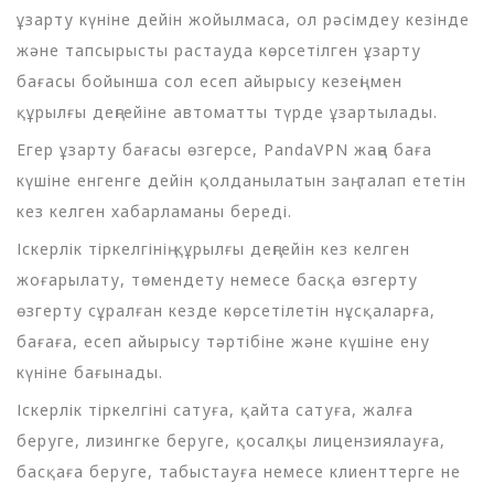
ұзарту күніне дейін жойылмаса, ол рәсімдеу кезінде
және тапсырысты растауда көрсетілген ұзарту
бағасы бойынша сол есеп айырысу кезеңі мен
құрылғы деңгейіне автоматты түрде ұзартылады.
Егер ұзарту бағасы өзгерсе, PandaVPN жаңа баға
күшіне енгенге дейін қолданылатын заң талап ететін
кез келген хабарламаны береді.
Іскерлік тіркелгінің құрылғы деңгейін кез келген
жоғарылату, төмендету немесе басқа өзгерту
өзгерту сұралған кезде көрсетілетін нұсқаларға,
бағаға, есеп айырысу тәртібіне және күшіне ену
күніне бағынады.
Іскерлік тіркелгіні сатуға, қайта сатуға, жалға
беруге, лизингке беруге, қосалқы лицензиялауға,
басқаға беруге, табыстауға немесе клиенттерге не