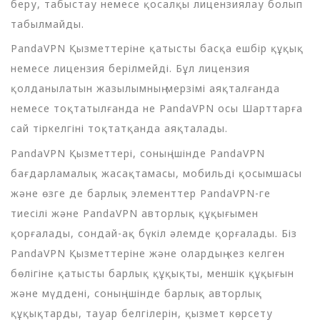
беру, табыстау немесе қосалқы лицензиялау болып
табылмайды.
PandaVPN Қызметтеріне қатысты басқа ешбір құқық
немесе лицензия берілмейді. Бұл лицензия
қолданылатын жазылымның мерзімі аяқталғанда
немесе тоқтатылғанда не PandaVPN осы Шарттарға
сай тіркелгіні тоқтатқанда аяқталады.
PandaVPN Қызметтері, соның ішінде PandaVPN
бағдарламалық жасақтамасы, мобильді қосымшасы
және өзге де барлық элементтер PandaVPN-ге
тиесілі және PandaVPN авторлық құқығымен
қорғалады, сондай-ақ бүкіл әлемде қорғалады. Біз
PandaVPN Қызметтеріне және олардың кез келген
бөлігіне қатысты барлық құқықты, меншік құқығын
және мүддені, соның ішінде барлық авторлық
құқықтарды, тауар белгілерін, қызмет көрсету