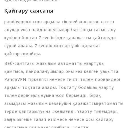
Қайтару саясаты
pandavpnpro.com арқылы тікелей жасалған сатып
алулар үшін пайдаланушылар бастапқы сатып алу
күнінен бастап 7 күн ішінде қаражатты қайтаруды
сұрай алады. 7 күндік жоспар үшін қаражат
қайтарылмайды.
Веб-сайттағы жазылым автоматты ұзартуды
қамтыса, пайдаланушылар оны кез келген уақытта
PandaVPN тіркелгісі немесе тиісті төлем провайдері
арқылы тоқтата алады. Тоқтату болашақ ұзарту
төлемдерінің алынуына жол бермейді, бірақ
ағымдағы жазылым кезеңі үшін қаражаттың автоматты
түрде қайтарылуына әкелмейді. Ұзарту төлемдері,
заңда өзгеше талап етілмесе немесе осы Қайтару
саясатына сай мақұлданбаса, әдетте