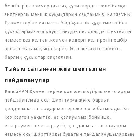
белгілерін, коммерциялық құпияларды және басқа
зияткерлік меншік құқықтарын сақтаймыз. PandaVPN
Қызметтеріне қатысты біздің меншік құқығымыз бен
құқықтарымызға қауіп төндіретін, оларды шектейтін
немесе кез келген жолмен кедергі келтіретін ешбір
әрекет жасамауыңыз керек. Өзгеше көрсетілмесе,
барлық құқықтар сақталған.
Тыйым салынған және шектелген
пайдаланулар
PandaVPN Қызметтеріне қол жеткізуіңіз және оларды
пайдалануыңыз осы Шарттарға және барлық
қолданылатын заңдар мен ережелерге бағынады. Біз
кез келген уақытта, өз қалауымыз бойынша,
ескертумен не ескертусіз, қолданылатын заңдарды
немесе осы Шарттарды бұзатын пайдаланушылардың