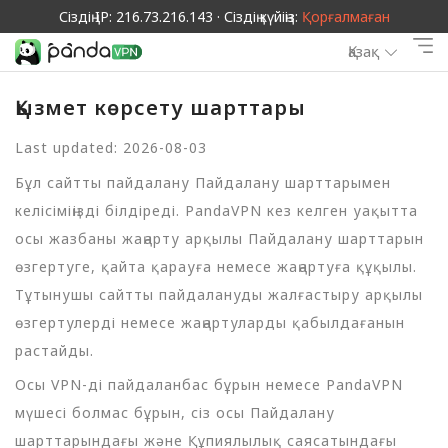
Сіздің IP: 216.73.216.143 · Сіздің күйіңіз:
Қорғалмаған
Қазақ
Қызмет көрсету шарттары
Last updated: 2026-08-03
Бұл сайтты пайдалану Пайдалану шарттарымен
келісіміңізді білдіреді. PandaVPN кез келген уақытта
осы жазбаны жаңарту арқылы Пайдалану шарттарын
өзгертуге, қайта қарауға немесе жаңартуға құқылы.
Тұтынушы сайтты пайдалануды жалғастыру арқылы
өзгертулерді немесе жаңартуларды қабылдағанын
растайды.
Осы VPN-ді пайдаланбас бұрын немесе PandaVPN
мүшесі болмас бұрын, сіз осы Пайдалану
шарттарындағы және Құпиялылық саясатындағы