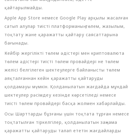
қайтарылмайды.
Apple App Store немесе Google Play арқылы жасалған
сатып алулар тиісті платформаның төлем, жазылым,
тоқтату және қаражатты қайтару саясаттарына
бағынады.
Кейбір жергілікті төлем әдістері мен криптовалюта
төлем әдістері тиісті төлем провайдері не төлем
желісі белгілеген шектеулерге байланысты төлем
аяқталғаннан кейін қаражатты қайтаруды
қолдамауы мүмкін. Қолданылатын жағдайда мұндай
шектеулер рәсімдеу кезінде көрсетіледі немесе
тиісті төлем провайдері басқа жолмен хабарлайды.
Осы Шарттарды бұзғаны үшін тоқтата тұрған немесе
тоқтатылған тіркелгілер, қолданылатын заңнама
қаражатты қайтаруды талап ететін жағдайларды