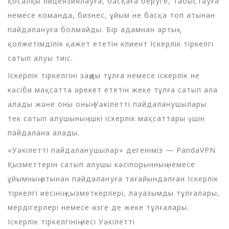
қосалқы лицензиялауға, басқаға беруге, табыстауға
немесе команда, бизнес, ұйым не басқа топ атынан
пайдалануға болмайды. Бір адамнан артық
қолжетімділік қажет ететін клиент Іскерлік тіркелгі
сатып алуы тиіс.
Іскерлік тіркелгіні заңды тұлға немесе іскерлік не
кәсіби мақсатта әрекет ететін жеке тұлға сатып ала
алады және оны оның Уәкілетті пайдаланушылары
тек сатып алушының ішкі іскерлік мақсаттары үшін
пайдалана алады.
«Уәкілетті пайдаланушылар» дегеніміз — PandaVPN
Қызметтерін сатып алушы кәсіпорынның немесе
ұйымның атынан пайдалануға тағайындалған Іскерлік
тіркелгі иесінің қызметкерлері, лауазымды тұлғалары,
мердігерлері немесе өзге де жеке тұлғалары.
Іскерлік тіркелгінің иесі Уәкілетті