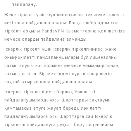
пайдалану.
Жеке тіркелгі үшін бұл лицензияны тек жеке тіркелгі
иесі ғана пайдалана алады. Басқа ешбір адам сол
тіркелгі арқылы PandaVPN Қызметтеріне қол жеткізе
немесе оларды пайдалана алмайды.
Іскерлік тіркелгі үшін Іскерлік тіркелгінің иесі және
оның Уәкілетті пайдаланушылары бұл лицензияны
сатып алушы кәсіпорынның немесе ұйымның атынан,
сатып алынған Бір мезгілдегі құрылғылар шегін
сақтай отырып қана пайдалана алады.
Іскерлік тіркелгінің иесі барлық Уәкілетті
пайдаланушылардың осы Шарттарды сақтауын
қамтамасыз етуге жауап береді. Уәкілетті
пайдаланушыларға осы Шарттарға сай Іскерлік
тіркелгіні пайдалануға рұқсат беру лицензияны