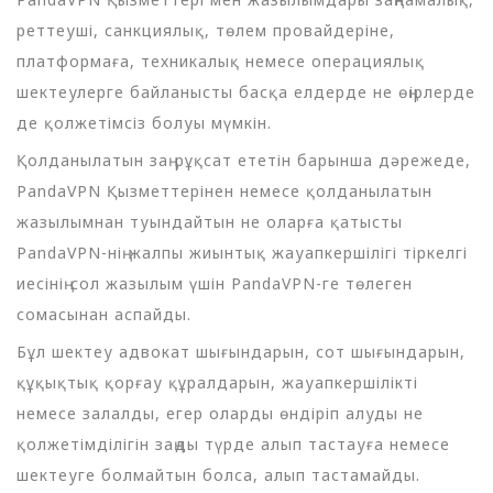
реттеуші, санкциялық, төлем провайдеріне,
платформаға, техникалық немесе операциялық
шектеулерге байланысты басқа елдерде не өңірлерде
де қолжетімсіз болуы мүмкін.
Қолданылатын заң рұқсат ететін барынша дәрежеде,
PandaVPN Қызметтерінен немесе қолданылатын
жазылымнан туындайтын не оларға қатысты
PandaVPN-нің жалпы жиынтық жауапкершілігі тіркелгі
иесінің сол жазылым үшін PandaVPN-ге төлеген
сомасынан аспайды.
Бұл шектеу адвокат шығындарын, сот шығындарын,
құқықтық қорғау құралдарын, жауапкершілікті
немесе залалды, егер оларды өндіріп алуды не
қолжетімділігін заңды түрде алып тастауға немесе
шектеуге болмайтын болса, алып тастамайды.