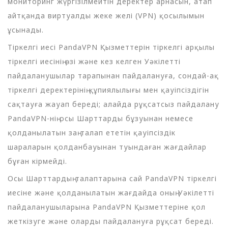
мониторинг жүргізілмейтін деректер арнасын, атап
айтқанда виртуалды жеке желі (VPN) қосылымын
ұсынады.
Тіркелгі иесі PandaVPN Қызметтерін тіркелгі арқылы
тіркелгі иесінің өзі және кез келген Уәкілетті
пайдаланушылар тарапынан пайдалануға, сондай-ақ
тіркелгі деректерінің құпиялылығы мен қауіпсіздігін
сақтауға жауап береді; алайда рұқсатсыз пайдалану
PandaVPN-нің осы Шарттарды бұзуынан немесе
қолданылатын заң талап ететін қауіпсіздік
шараларын қолданбауынан туындаған жағдайлар
бұған кірмейді.
Осы Шарттардың талаптарына сай PandaVPN тіркелгі
иесіне және қолданылатын жағдайда оның Уәкілетті
пайдаланушыларына PandaVPN Қызметтеріне қол
жеткізуге және оларды пайдалануға рұқсат береді.