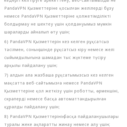
кедергі келтіруге әрекеттену, веб-сайтымызды не
PandaVPN Қызметтеріне қосылған желілерді бұзу
немесе PandaVPN Қызметтеріне қолжетімділікті
болдырмау не шектеу үшін қолдануымыз мүмкін
шараларды айналып өту үшін;
6) PandaVPN Қызметтерін кез келген рұқсатсыз
тәсілмен, соның ішінде рұқсатсыз кіру немесе желі
сыйымдылығына шамадан тыс жүктеме түсіру
арқылы пайдалану үшін;
7) алдын ала жазбаша рұқсатымызсыз кез келген
мақсатта веб-сайтымызға немесе PandaVPN
Қызметтеріне қол жеткізу үшін роботты, өрмекшіні,
скраперді немесе басқа автоматтандырылған
құралды пайдалану үшін;
8) PandaVPN Қызметтерінің басқа пайдаланушылары
туралы жеке ақпаратты жинау немесе алу үшін;