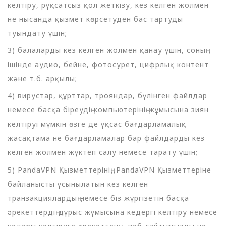
келтіру, рұқсатсыз қол жеткізу, кез келген жолмен
не нысанда қызмет көрсетуден бас тартуды
туындату үшін;
3) балаларды кез келген жолмен қанау үшін, соның
ішінде аудио, бейне, фотосурет, цифрлық контент
және т.б. арқылы;
4) вирустар, құрттар, трояндар, бүлінген файлдар
немесе басқа біреудің компьютерінің жұмысына зиян
келтіруі мүмкін өзге де ұқсас бағдарламалық
жасақтама не бағдарламалар бар файлдарды кез
келген жолмен жүктеп салу немесе тарату үшін;
5) PandaVPN Қызметтерінің, PandaVPN Қызметтеріне
байланысты ұсынылатын кез келген
транзакциялардың немесе біз жүргізетін басқа
әрекеттердің дұрыс жұмысына кедергі келтіру немесе