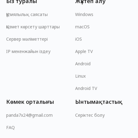
Біз туралы
Жүктеп алу
Құпиялылық саясаты
Windows
Қызмет көрсету шарттары
macOS
Сервер мәліметтері
iOS
IP мекенжайын іздеу
Apple TV
Android
Linux
Android TV
Көмек орталығы
Ынтымақтастық
panda7x24@gmail.com
Серіктес болу
FAQ