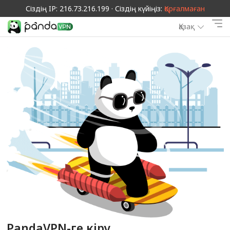
Сіздің IP: 216.73.216.199 · Сіздің күйіңіз:
Қорғалмаған
Қазақ
PandaVPN-ге кіру