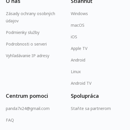
O nás
Stiahnuť
Zásady ochrany osobných
Windows
údajov
macOS
Podmienky služby
iOS
Podrobnosti o serveri
Apple TV
Vyhľadávanie IP adresy
Android
Linux
Android TV
Centrum pomoci
Spolupráca
panda7x24@gmail.com
Staňte sa partnerom
FAQ