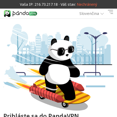
Vaša IP: 216.73.217.18 · Váš stav:
Nechránený
Slovenčina
Prihláste sa do PandaVPN