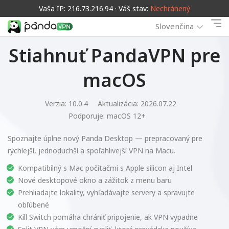
Vaša IP: 216.73.216.94 · Váš stav:
Nechránený
Slovenčina
Stiahnuť PandaVPN pre
macOS
Verzia: 10.0.4
Aktualizácia: 2026.07.22
Podporuje:
macOS 12+
Spoznajte úplne nový Panda Desktop — prepracovaný pre
rýchlejší, jednoduchší a spoľahlivejší VPN na Macu.
Kompatibilný s Mac počítačmi s Apple silicon aj Intel
Nové desktopové okno a zážitok z menu baru
Prehliadajte lokality, vyhľadávajte servery a spravujte
obľúbené
Kill Switch pomáha chrániť pripojenie, ak VPN vypadne