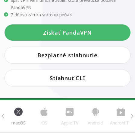
Split VPN vám umožní zvoliť, ktorá prevádzka používa
PandaVPN
7-dňová záruka vrátenia peňazí
Získať PandaVPN
Bezplatné stiahnutie
Stiahnuť CLI
s
macOS
iOS
Apple TV
Android
Android TV