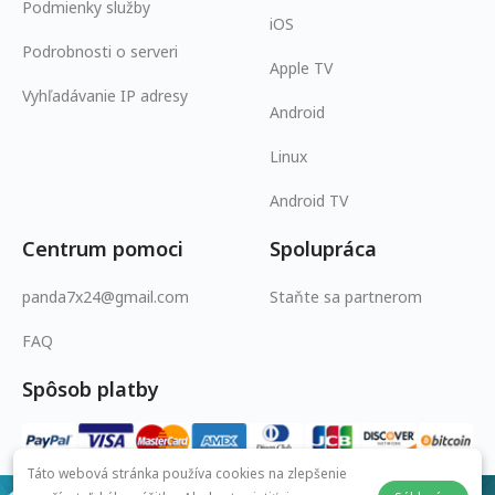
Podmienky služby
iOS
Podrobnosti o serveri
Apple TV
Vyhľadávanie IP adresy
Android
Linux
Android TV
Centrum pomoci
Spolupráca
panda7x24@gmail.com
Staňte sa partnerom
FAQ
Spôsob platby
Táto webová stránka používa cookies na zlepšenie