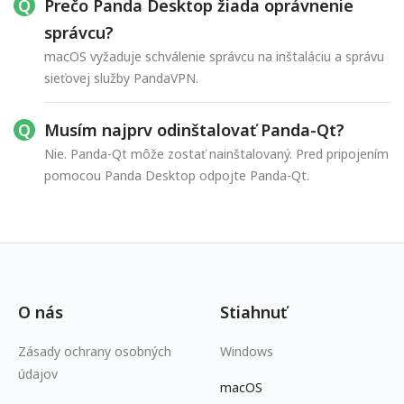
Prečo Panda Desktop žiada oprávnenie
správcu?
macOS vyžaduje schválenie správcu na inštaláciu a správu
sieťovej služby PandaVPN.
Musím najprv odinštalovať Panda-Qt?
Nie. Panda-Qt môže zostať nainštalovaný. Pred pripojením
pomocou Panda Desktop odpojte Panda-Qt.
O nás
Stiahnuť
Zásady ochrany osobných
Windows
údajov
macOS