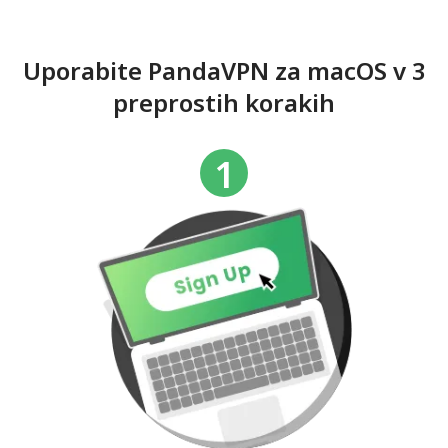
Uporabite PandaVPN za macOS v 3
preprostih korakih