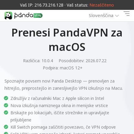
Vaš IP: 216.73.216.128 · Vaš status:
Nezaščiteno
Slovenščina
Prenesi PandaVPN za
macOS
Različica: 10.0.4
Posodobitev: 2026.07.22
Podpira:
macOS 12+
Spoznajte povsem novi Panda Desktop — prenovljen za
hitrejšo, preprostejšo in zanesljivejšo VPN izkušnjo na Macu.
Združljiv z računalniki Mac z Apple silicon in Intel
Nova izkušnja namiznega okna in menijske vrstice
Brskajte po lokacijah, iščite strežnike in upravljajte
priljubljene
Kill Switch pomaga zaščititi povezavo, če VPN odpove