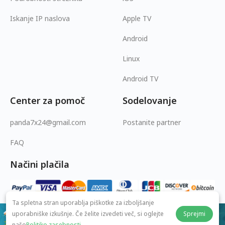
Iskanje IP naslova
Apple TV
Android
Linux
Android TV
Center za pomoč
Sodelovanje
panda7x24@gmail.com
Postanite partner
FAQ
Načini plačila
Ta spletna stran uporablja piškotke za izboljšanje
uporabniške izkušnje. Če želite izvedeti več, si oglejte
Sprejmi
$2.49
/Mesec
našo
Politiko zasebnosti
.