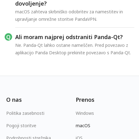
dovoljenje?
macOS zahteva skrbniško odobritev za namestitev in
upravljanje omrežne storitve PandaVPN.
Ali moram najprej odstraniti Panda-Qt?
Ne. Panda-Qt lahko ostane nameščen. Pred povezavo z
aplikacijo Panda Desktop prekinite povezavo s Panda-Qt.
O nas
Prenos
Politika zasebnosti
Windows
Pogoji storitve
macOS
Podrobnosti strežnika
iOS