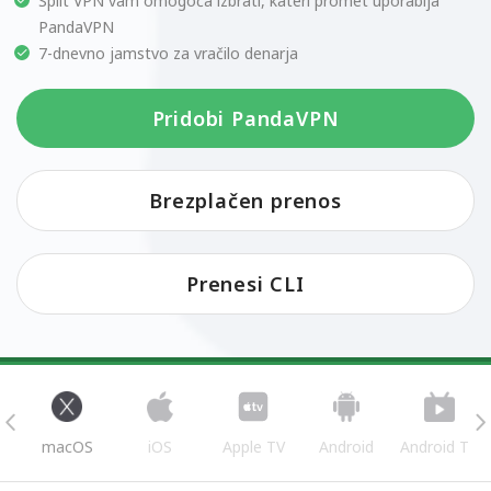
Split VPN vam omogoča izbrati, kateri promet uporablja
PandaVPN
7-dnevno jamstvo za vračilo denarja
Pridobi PandaVPN
Brezplačen prenos
Prenesi CLI
s
macOS
iOS
Apple TV
Android
Android TV