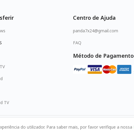
sferir
Centro de Ajuda
ows
panda7x24@gmail.com
S
FAQ
Método de Pagamento
 TV
id
id TV
periência do utilizador. Para saber mais, por favor verifique a nossa
© 2026 MOPUBI LIMITED. All rights reserved.