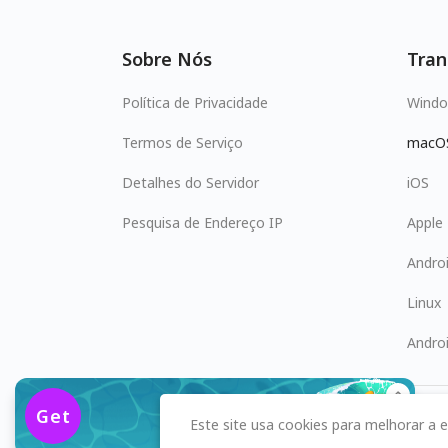
Sobre Nós
Tran
Política de Privacidade
Wind
Termos de Serviço
macO
Detalhes do Servidor
iOS
Pesquisa de Endereço IP
Apple
Andro
Linux
Andro
$2.49
/mês
Get
Este site usa cookies para melhorar a ex
83% OFF