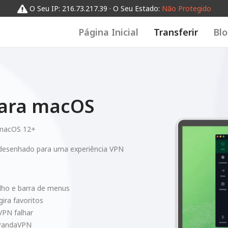
O Seu IP: 216.73.217.39 · O Seu Estado:
Não Protegido
Página Inicial
Transferir
Bl
para macOS
macOS 12+
desenhado para uma experiência VPN
alho e barra de menus
ira favoritos
 VPN falhar
 PandaVPN