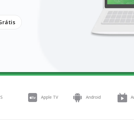
rátis
OS
Apple TV
Android
A