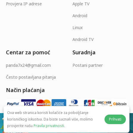
Provjera IP adrese
Apple TV
Android
Linux
Android TV
Centar za pomoć
Suradnja
panda7x24@gmail.com
Postani partner
Često postavljana pitanja
Način plaćanja
Ova web stranica koristi kolačiće za poboljšanje
korisničkog iskustva. Da biste saznali više, molimo
Prihvati
$2.49
/mj
provjerite našu
Pravila privatnosti
.
© 2026 MOPUBI LIMITED. All rights reserved.
83% OFF