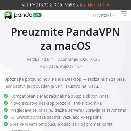
Vaš IP: 216.73.217.88 · Vaš Status:
Nezaštićen
Hrvatski
Preuzmite PandaVPN
za macOS
Verzija: 10.0.4
Ažuriranje: 2026.07.22
Podržava:
macOS 12+
Upoznajte potpuno novi Panda Desktop — redizajniran za brže,
jednostavnije i pouzdanije VPN iskustvo na Macu.
Kompatibilan s Mac računalima s Apple silicon i Intel
Novo iskustvo desktop prozora i trake izbornika
Pregledavajte lokacije, tražite servere i upravljajte favoritima
Kill Switch pomaže zaštititi vezu ako VPN padne
Split VPN vam omogućuje odabrati koji promet koristi