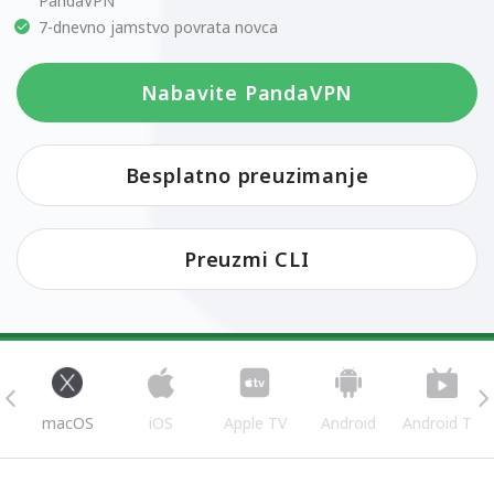
PandaVPN
7-dnevno jamstvo povrata novca
Nabavite PandaVPN
Besplatno preuzimanje
Preuzmi CLI
s
macOS
iOS
Apple TV
Android
Android TV