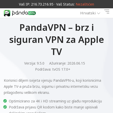
Vaš IP: 216.73.216.95 · Vaš Status:
Nezaštićen
Hrvatski
PandaVPN – brz i
siguran VPN za Apple
TV
Verzija: 9.5.0
Ažuriranje: 2026.06.15
Podržava:
tvOS 17.0+
Korisnici diljem svijeta vjeruju PandaVPN-u, koji korisnicima
Apple TV-a pruža brzu, sigurnu i privatnu internetsku vezu
prilagođenu velikom ekranu.
Optimizirano za 4K i HD streaming uz glađu reprodukciju
Podržava prijavu QR kodom kako biste manje upisivali