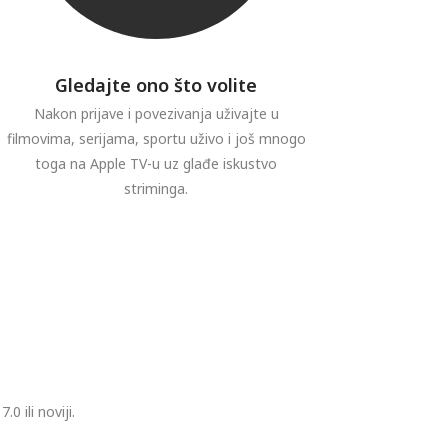
Gledajte ono što volite
Nakon prijave i povezivanja uživajte u
filmovima, serijama, sportu uživo i još mnogo
toga na Apple TV-u uz glađe iskustvo
striminga.
a
 ili noviji.