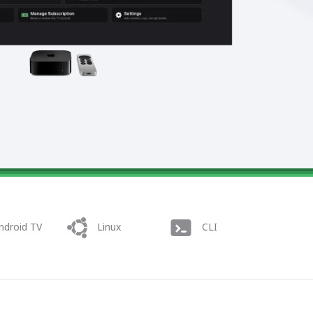
ndroid TV
Linux
CLI