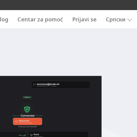
log
Centar za pomoć
Prijavi se
Српски