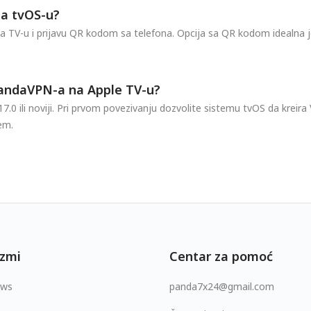
na tvOS-u?
TV-u i prijavu QR kodom sa telefona. Opcija sa QR kodom idealna je 
PandaVPN-a na Apple TV-u?
17.0 ili noviji. Pri prvom povezivanju dozvolite sistemu tvOS da kreira
em.
zmi
Centar za pomoć
ows
panda7x24@gmail.com