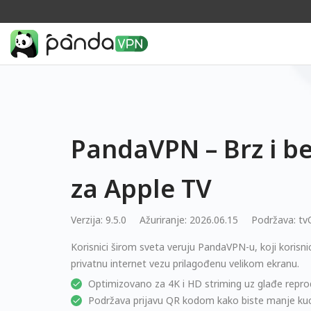
PandaVPN – Brz i 
za Apple TV
Verzija: 9.5.0
Ažuriranje: 2026.06.15
Podržava:
tv
Korisnici širom sveta veruju PandaVPN-u, koji korisn
privatnu internet vezu prilagođenu velikom ekranu.
Optimizovano za 4K i HD striming uz glađe repr
Podržava prijavu QR kodom kako biste manje kuca