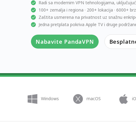
Radi sa modernim VPN tehnologijama, uključujuć
100+ zemalja i regiona · 200+ lokacija · 6000+ brz
Zaštita usmerena na privatnost uz snažnu enkripc
Jedna pretplata pokriva Apple TV i druge podržan
Nabavite PandaVPN
Besplatn
Windows
macOS
i