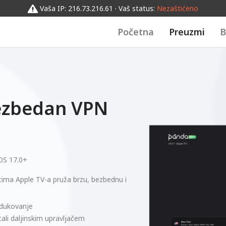
Vaša IP: 216.73.216.61 · Vaš status:
Nezaštićeno
Početna
Preuzmi
B
bezbedan VPN
OS 17.0+
icima Apple TV-a pruža brzu, bezbednu i
odukovanje
li daljinskim upravljačem