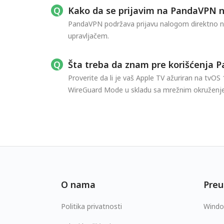
Kako da se prijavim na PandaVPN 
PandaVPN podržava prijavu nalogom direktno na 
upravljačem.
Šta treba da znam pre korišćenja 
Proverite da li je vaš Apple TV ažuriran na tvOS 
WireGuard Mode u skladu sa mrežnim okruženj
O nama
Preu
Politika privatnosti
Wind