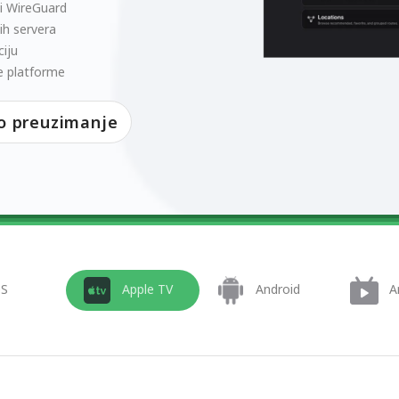
i WireGuard
ih servera
iju
e platforme
o preuzimanje
OS
Apple TV
Android
A