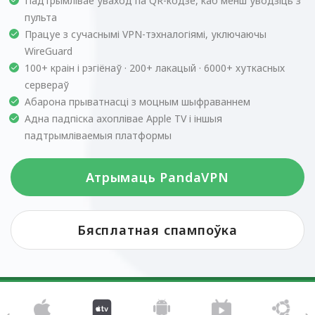
Падтрымлівае ўваход па QR-кодзе, каб менш уводзіць з
пульта
Працуе з сучаснымі VPN-тэхналогіямі, уключаючы
WireGuard
100+ краін і рэгіёнаў · 200+ лакацый · 6000+ хуткасных
сервераў
Абарона прыватнасці з моцным шыфраваннем
Адна падпіска ахоплівае Apple TV і іншыя
падтрымліваемыя платформы
Атрымаць PandaVPN
Бясплатная спампоўка