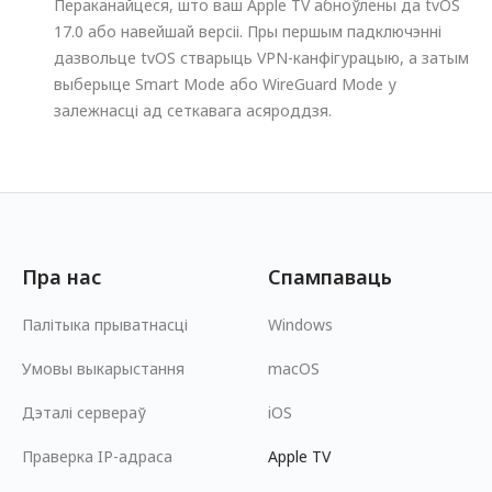
Пераканайцеся, што ваш Apple TV абноўлены да tvOS
17.0 або навейшай версіі. Пры першым падключэнні
дазвольце tvOS стварыць VPN-канфігурацыю, а затым
выберыце Smart Mode або WireGuard Mode у
залежнасці ад сеткавага асяроддзя.
Пра нас
Спампаваць
Палітыка прыватнасці
Windows
Умовы выкарыстання
macOS
Дэталі сервераў
iOS
Праверка IP-адраса
Apple TV