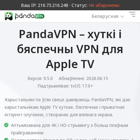
Ваш IP: 216.73.216.248 · Статус:
Не абаронены
Беларуская
PandaVPN – хуткі і
бяспечны VPN для
Apple TV
Версія: 9.5.0
Абнаўленне: 2026.06.15
Падтрымлівае:
tvOS 17.0+
Карыстальнікі па ўсім свеце давяраюць PandaVPN, які дае
карыстальнікам Apple TV хуткае, бяспечнае і прыватнае
інтэрнэт-злучэнне, створанае для вялікага экрана.
Аптымізавана для 4K і HD-стрымінгу з больш плаўным
прайграваннем