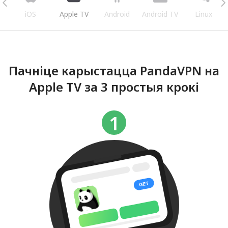
iOS
Apple TV
Android
Android TV
Linux
Пачніце карыстацца PandaVPN на
Apple TV за 3 простыя крокі