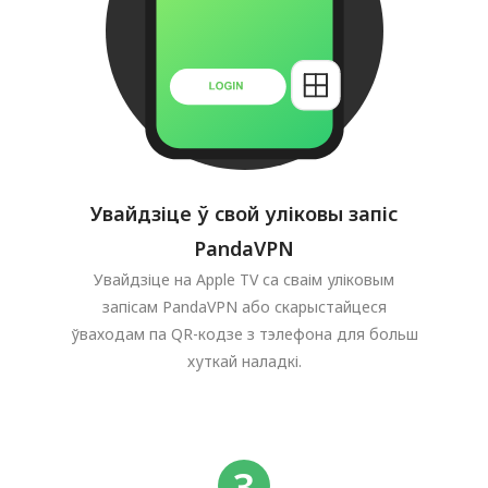
Увайдзіце ў свой уліковы запіс
PandaVPN
Увайдзіце на Apple TV са сваім уліковым
запісам PandaVPN або скарыстайцеся
ўваходам па QR-кодзе з тэлефона для больш
хуткай наладкі.