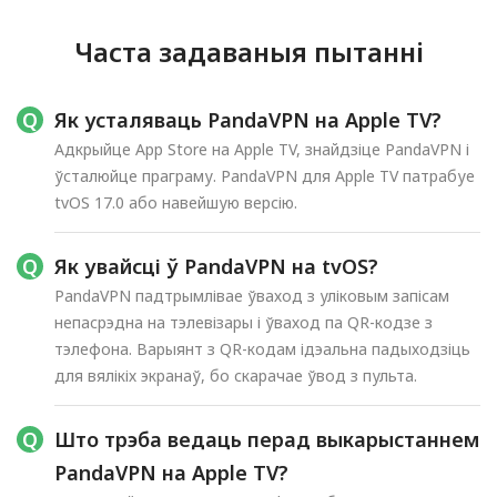
Часта задаваныя пытанні
Як усталяваць PandaVPN на Apple TV?
Адкрыйце App Store на Apple TV, знайдзіце PandaVPN і
ўсталюйце праграму. PandaVPN для Apple TV патрабуе
tvOS 17.0 або навейшую версію.
Як увайсці ў PandaVPN на tvOS?
PandaVPN падтрымлівае ўваход з уліковым запісам
непасрэдна на тэлевізары і ўваход па QR-кодзе з
тэлефона. Варыянт з QR-кодам ідэальна падыходзіць
для вялікіх экранаў, бо скарачае ўвод з пульта.
Што трэба ведаць перад выкарыстаннем
PandaVPN на Apple TV?