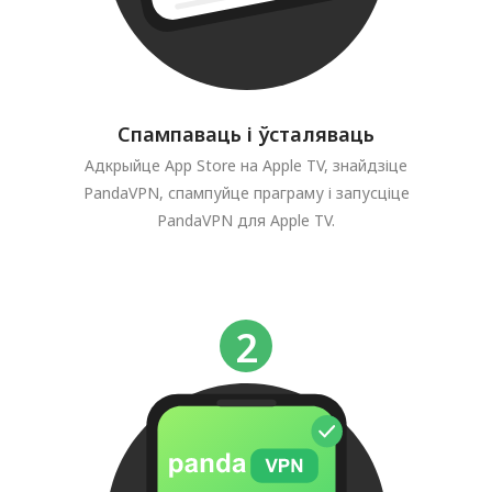
Спампаваць і ўсталяваць
Адкрыйце App Store на Apple TV, знайдзіце
PandaVPN, спампуйце праграму і запусціце
PandaVPN для Apple TV.