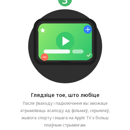
Глядзіце тое, што любіце
Пасля ўваходу і падключэння вы зможаце
атрымліваць асалоду ад фільмаў, серыялаў,
жывога спорту і іншага на Apple TV з больш
плаўным стрымінгам.