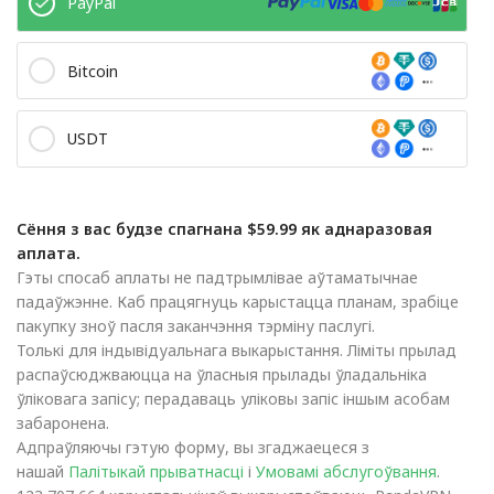
PayPal
Bitcoin
USDT
Сёння з вас будзе спагнана $59.99 як аднаразовая
аплата.
Гэты спосаб аплаты не падтрымлівае аўтаматычнае
падаўжэнне. Каб працягнуць карыстацца планам, зрабіце
пакупку зноў пасля заканчэння тэрміну паслугі.
Толькі для індывідуальнага выкарыстання. Ліміты прылад
распаўсюджваюцца на ўласныя прылады ўладальніка
ўліковага запісу; перадаваць уліковы запіс іншым асобам
забаронена.
Адпраўляючы гэтую форму, вы згаджаецеся з
нашай
Палітыкай прыватнасці
і
Умовамі абслугоўвання
.