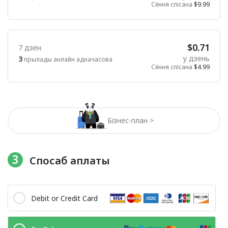
Сёння спісана
$9.99
$0.71
7 дзён
у дзень
3
прылады анлайн адначасова
Сёння спісана
$4.99
Бізнес-план >
3
Спосаб аплаты
Debit or Credit Card