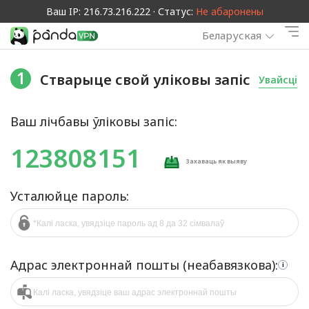
Ваш IP: 216.73.216.222 · Статус:
Не абаронены
Беларуская
1
Стварыце свой уліковы запіс
Увайсці
Ваш лічбавы ўліковы запіс:
123808151
Захаваць як выяву
Усталюйце пароль:
Адрас электроннай пошты (неабавязкова):
i