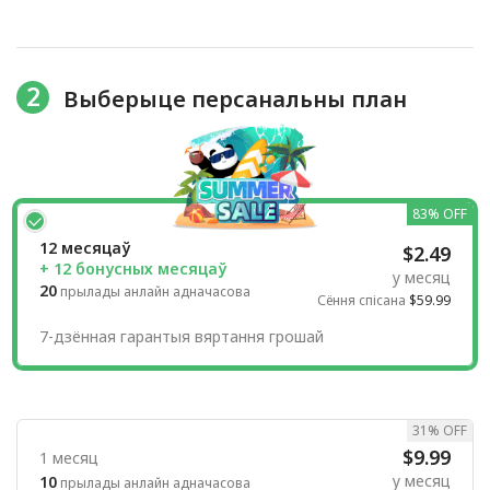
2
Выберыце персанальны план
83% OFF
12 месяцаў
$2.49
+ 12 бонусных месяцаў
у месяц
20
прылады анлайн адначасова
Сёння спісана
$59.99
7-дзённая гарантыя вяртання грошай
31% OFF
$9.99
1 месяц
у месяц
10
прылады анлайн адначасова