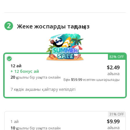
2
Жеке жоспарды таңдаңыз
83% OFF
12 ай
$2.49
+ 12 бонус ай
айына
20
құрылғы бір уақытта онлайн
Бүгін
$59.99
есептен шығарылады
7 күндік ақшаны қайтару кепілдігі
31% OFF
$9.99
1 ай
айына
10
құрылғы бір уақытта онлайн