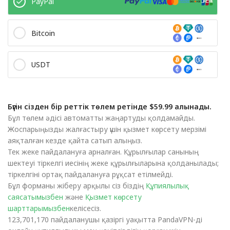
PayPal
Bitcoin
USDT
Бүгін сізден бір реттік төлем ретінде $59.99 алынады.
Бұл төлем әдісі автоматты жаңартуды қолдамайды.
Жоспарыңызды жалғастыру үшін қызмет көрсету мерзімі
аяқталған кезде қайта сатып алыңыз.
Тек жеке пайдалануға арналған. Құрылғылар санының
шектеуі тіркелгі иесінің жеке құрылғыларына қолданылады;
тіркелгіні ортақ пайдалануға рұқсат етілмейді.
Бұл форманы жіберу арқылы сіз біздің
Құпиялылық
саясатымызбен
және
Қызмет көрсету
шарттарымызбен
келісесіз.
123,701,170 пайдаланушы қазіргі уақытта PandaVPN-ді