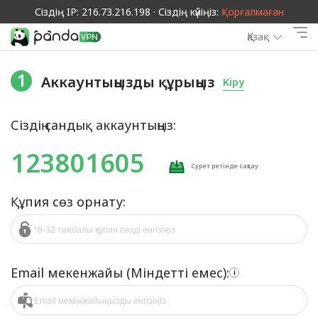
Сіздің IP: 216.73.216.198 · Сіздің күйіңіз:
Қорғалмаған
Қазақ
1
Аккаунтыңызды құрыңыз
Кіру
Сіздің сандық аккаунтыңыз:
123801605
Сурет ретінде сақтау
Құпия сөз орнату:
Email мекенжайы (Міндетті емес):
i