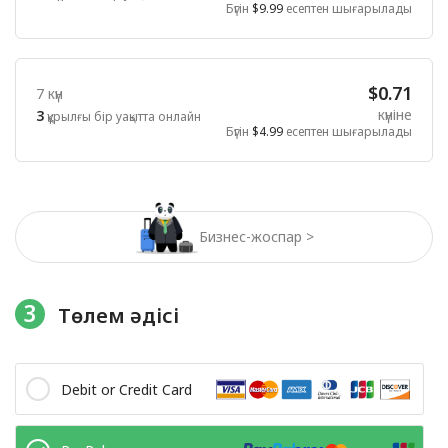
Бүгін
$9.99
есептен шығарылады
$0.71
7 күн
күніне
3
құрылғы бір уақытта онлайн
Бүгін
$4.99
есептен шығарылады
Бизнес-жоспар >
3
Төлем әдісі
Debit or Credit Card