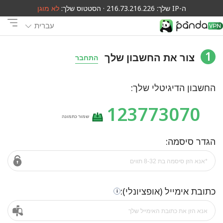
ה-IP שלך: 216.73.216.226 · הסטטוס שלך:
לא מוגן
עברית
1
צור את החשבון שלך
התחבר
החשבון הדיגיטלי שלך:
123773070
שמור כתמונה
הגדר סיסמה:
כתובת אימייל (אופציונלי):
i