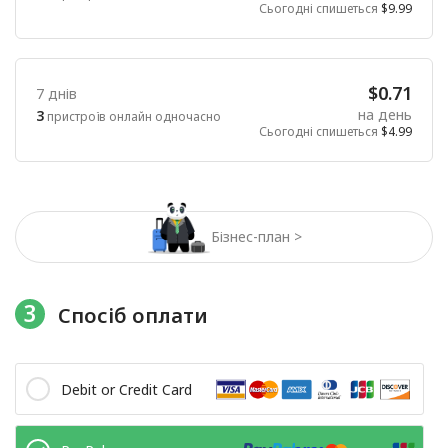
Сьогодні спишеться
$9.99
$0.71
7 днів
на день
3
пристроїв онлайн одночасно
Сьогодні спишеться
$4.99
Бізнес-план >
3
Спосіб оплати
Debit or Credit Card