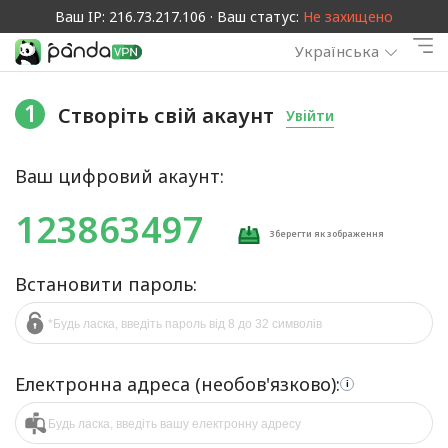
Ваш IP: 216.73.217.106 · Ваш статус:
Не захищено
Українська
1
Створіть свій акаунт
Увійти
Ваш цифровий акаунт:
123863497
Зберегти як зображення
Встановити пароль:
Електронна адреса (необов'язково):
i