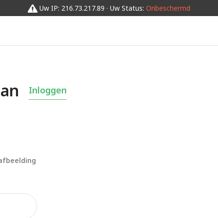
Uw IP: 216.73.217.89 · Uw Status:
Onbeschermd
aan
Inloggen
afbeelding