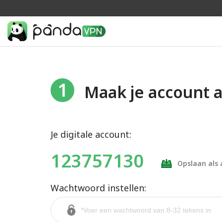
1
Maak je account 
Je digitale account:
123757130
Opslaan als 
Wachtwoord instellen: