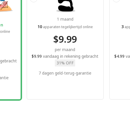
1 maand
en
10
3
apparaten tegelijkertijd online
app
 online
$9.99
per maand
$9.99
vandaag in rekening gebracht
$4.99
va
 gebracht
31% OFF
7 dagen geld-terug-garantie
antie