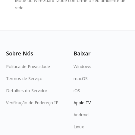
Mode ou WireGuard Mode conforme o seu ambiente de
rede.
Sobre Nós
Baixar
Política de Privacidade
Windows
Termos de Serviço
macOS
Detalhes do Servidor
iOS
Verificação de Endereço IP
Apple TV
Android
Linux